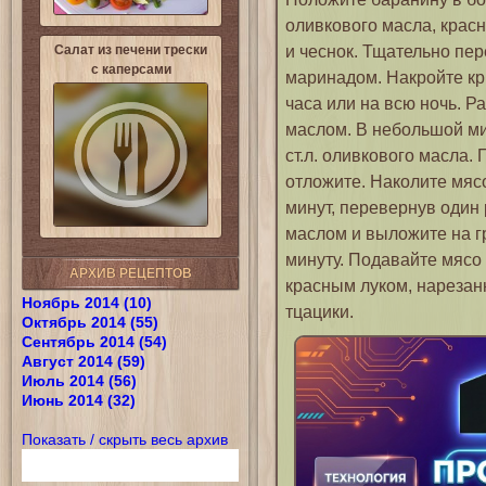
оливкового масла, красно
и чеснок. Тщательно пе
Салат из печени трески
с каперсами
маринадом. Накройте кр
часа или на всю ночь. Р
маслом. В небольшой мис
ст.л. оливкового масла.
отложите. Наколите мяс
минут, перевернув один 
маслом и выложите на гр
минуту. Подавайте мясо
АРХИВ РЕЦЕПТОВ
красным луком, нареза
Ноябрь 2014 (10)
тцацики.
Октябрь 2014 (55)
Сентябрь 2014 (54)
Август 2014 (59)
Июль 2014 (56)
Июнь 2014 (32)
Показать / скрыть весь архив