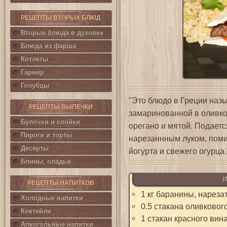
РЕЦЕПТЫ ВТОРЫХ БЛЮД
Вторые блюда в духовке
Блюда из фарша
Котлеты
Гарнир
Голубцы
"Это блюдо в Греции наз
РЕЦЕПТЫ ВЫПЕЧКИ
замаринованной в оливко
Булочки и слойки
орегано и мятой. Подает
Пироги и торты
нарезаннным луком, поми
Десерты
йогурта и свежего огурца.
Блины, оладьи
И
РЕЦЕПТЫ НАПИТКОВ
1 кг баранины, нареза
Холодные напитки
0.5 стакана оливковог
Коктейли
1 стакан красного вин
Алкогольные напитки