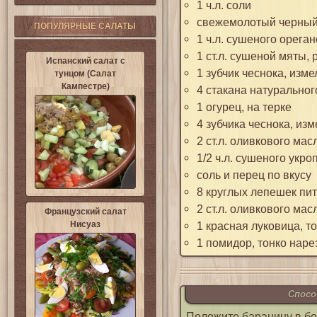
1 ч.л. соли
свежемолотый черный 
ПОПУЛЯРНЫЕ САЛАТЫ
1 ч.л. сушеного ореган
1 ст.л. сушеной мяты,
Испанский салат с
1 зубчик чеснока, изме
тунцом (Салат
Кампестре)
4 стакана натуральног
1 огурец, на терке
4 зубчика чеснока, изм
2 ст.л. оливкового мас
1/2 ч.л. сушеного укро
соль и перец по вкусу
8 круглых лепешек пи
2 ст.л. оливкового мас
Французский салат
Нисуаз
1 красная луковица, т
1 помидор, тонко нар
Спосо
Положите баранину в бо