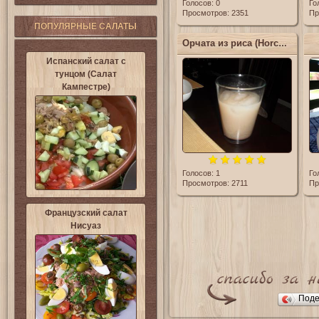
Голосов:
0
Го
Просмотров: 2351
Пр
ПОПУЛЯРНЫЕ САЛАТЫ
Орчата из риса (Horchata de Arroz)
Испанский салат с
тунцом (Салат
Кампестре)
Голосов:
1
Го
Просмотров: 2711
Пр
Французский салат
Нисуаз
Поде