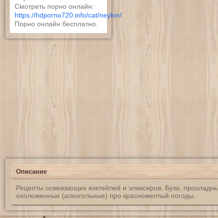
Смотреть порно онлайн:
https://hdporno720.info/cat/neylon/
.
Порно онлайн бесплатно.
Описание
Рецепты освежающих коктейлей и эликсиров. Буза, прохладны
охоложенные (алкогольные) про красножелтый погоды.