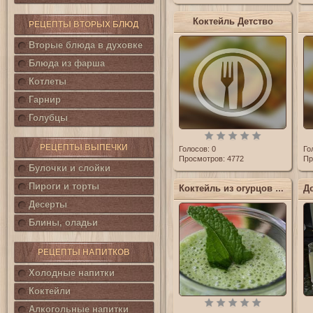
Коктейль Детство
РЕЦЕПТЫ ВТОРЫХ БЛЮД
Вторые блюда в духовке
Блюда из фарша
Котлеты
Гарнир
Голубцы
РЕЦЕПТЫ ВЫПЕЧКИ
Голосов:
0
Го
Просмотров: 4772
Пр
Булочки и слойки
Пироги и торты
Коктейль из огурцов и медовой дыни
Десерты
Блины, оладьи
РЕЦЕПТЫ НАПИТКОВ
Холодные напитки
Коктейли
Алкогольные напитки