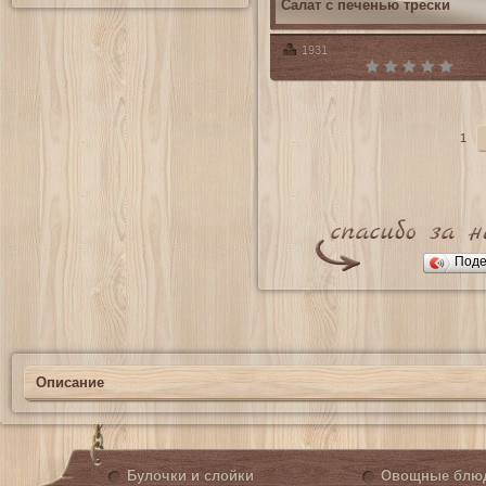
Салат с печенью трески
1931
1
Поде
Описание
Булочки и слойки
Овощные блю