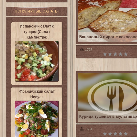
ПОПУЛЯРНЫЕ САЛАТЫ
Испанский салат с
тунцом (Салат
Банановый пирог с кокосов
Кампестре)
1717
Французский салат
Нисуаз
Курица тушеная в мультивар
1661