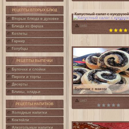
РЕЦЕПТЫ ВТОРЫХ БЛЮД
Капустный салат с кукурузой
Вторые блюда в духовке
Блюда из фарша
1650
Котлеты
Гарнир
Голубцы
РЕЦЕПТЫ ВЫПЕЧКИ
Булочки и слойки
Пироги и торты
Десерты
Булочки с маком
Блины, оладьи
1857
РЕЦЕПТЫ НАПИТКОВ
Холодные напитки
Коктейли
Алкогольные напитки