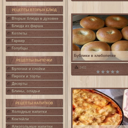
РЕЦЕПТЫ ВТОРЫХ БЛЮД
Вторые блюда в духовке
Блюда из фарша
Котлеты
Гарнир
Голубцы
Бублики в хлебопечке
РЕЦЕПТЫ ВЫПЕЧКИ
2402
Булочки и слойки
Пироги и торты
Десерты
Блины, оладьи
РЕЦЕПТЫ НАПИТКОВ
Холодные напитки
Коктейли
Алкогольные напитки