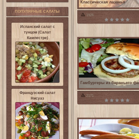
Классическая лазанья
ПОПУЛЯРНЫЕ САЛАТЫ
1926
Испанский салат с
тунцом (Салат
Кампестре)
Гамбургеры из бараньего ф
Французский салат
2171
Нисуаз