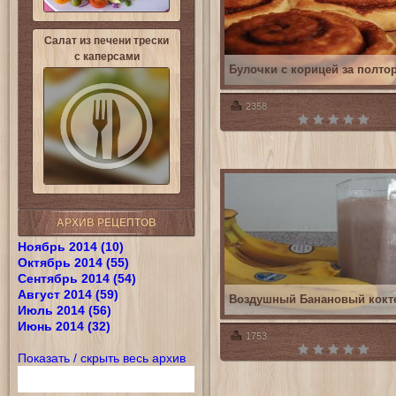
Салат из печени трески
с каперсами
Булочки с корицей за полто
2358
АРХИВ РЕЦЕПТОВ
Ноябрь 2014 (10)
Октябрь 2014 (55)
Сентябрь 2014 (54)
Август 2014 (59)
Воздушный Банановый кокт
Июль 2014 (56)
Июнь 2014 (32)
1753
Показать / скрыть весь архив