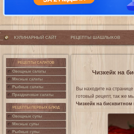
КУЛИНАРНЫЙ САЙТ
РЕЦЕПТЫ ШАШЛЫКОВ
РЕЦЕПТЫ САЛАТОВ
Овощные салаты
Чизкейк на би
Мясные салаты
Рыбные салаты
Вы находите на страниц
Праздничные салаты
готовый рецепт, так же м
Чизкейк на бисквитном
РЕЦЕПТЫ ПЕРВЫХ БЛЮД
Овощные супы
Мясные супы
Рыбные супы