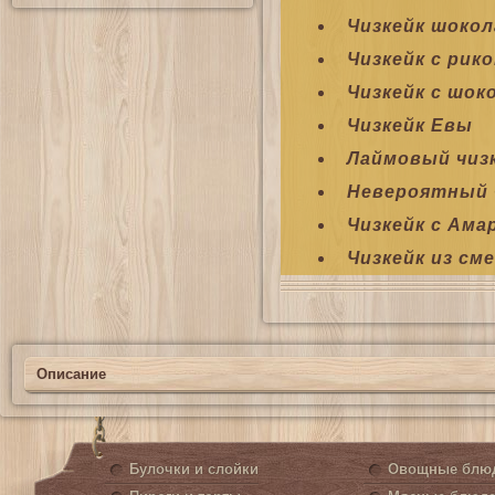
Чизкейк шоко
Чизкейк с рик
Чизкейк с шок
Чизкейк Евы
Лаймовый чизк
Невероятный 
Чизкейк с Ам
Чизкейк из см
Описание
Булочки и слойки
Овощные блю