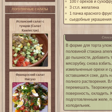
100 г орехов и сухофр
3 ст.л. желатина
ПОПУЛЯРНЫЕ САЛАТЫ
1 пачка красного фрук
сьедобные украшения
Испанский салат с
тунцом (Салат
Кампестре)
Спосо
В форме для торта улож
половиной стакана апель
до пышности, добавить 
мясорубку, снова взбит
измельченные орехи и с
Французский салат
оставшимся соке, дать н
Нисуаз
полного растворения. В
перемешать. Творожную 
поверхность, охладить. К
подготовленным желе, п
холодильник.