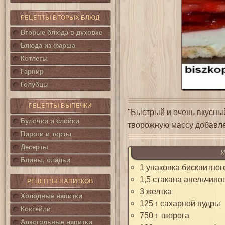
РЕЦЕПТЫ ВТОРЫХ БЛЮД
Вторые блюда в духовке
Блюда из фарша
Котлеты
Гарнир
Голубцы
РЕЦЕПТЫ ВЫПЕЧКИ
"Быстрый и очень вкусный
Булочки и слойки
творожную массу добавле
Пироги и торты
Десерты
И
Блины, оладьи
1 упаковка бисквитног
1,5 стакана апельчино
РЕЦЕПТЫ НАПИТКОВ
3 желтка
Холодные напитки
125 г сахарной пудры
Коктейли
750 г творога
Алкогольные напитки