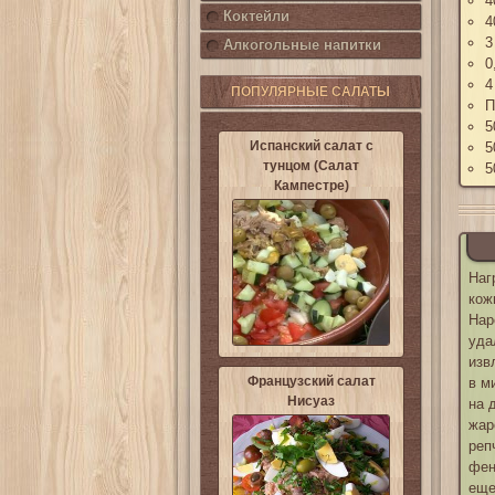
4
Коктейли
4
3
Алкогольные напитки
0
4
ПОПУЛЯРНЫЕ САЛАТЫ
5
Испанский салат с
5
тунцом (Салат
5
Кампестре)
Наг
кож
Нар
уда
изв
Французский салат
в м
Нисуаз
на 
жар
реп
фен
еще