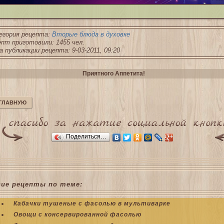
егория рецепта:
Вторые блюда в духовке
пт приготовили: 1455 чел.
 публикации рецепта: 9-03-2011, 09:20
Приятного Аппетита!
 ГЛАВНУЮ
Поделиться…
гие рецепты по теме:
Кабачки тушеные с фасолью в мультиварке
Овощи с консервированной фасолью