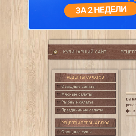
КУЛИНАРНЫЙ САЙТ
РЕЦЕ
РЕЦЕПТЫ САЛАТОВ
Овощные салаты
Мясные салаты
Вы на
Рыбные салаты
рецеп
Праздничные салаты
фенх
РЕЦЕПТЫ ПЕРВЫХ БЛЮД
Овощные супы