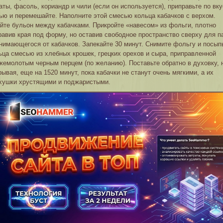
аты, фасоль, кориандр и чили (если он используется), приправьте по вк
ью и перемешайте. Наполните этой смесью кольца кабачков с верхом.
йте бульон между кабачками. Прикройте «навесом» из фольги, плотно
равив края под форму, но оставив свободное пространство сверху для п
нимающегося от кабачков. Запекайте 30 минут. Снимите фольгу и посып
ьца смесью из хлебных крошек, грецких орехов и сыра, приправленной
жемолотым черным перцем (по желанию). Поставьте обратно в духовку, 
рывая, еще на 1520 минут, пока кабачки не станут очень мягкими, а их
хушки хрустящими и поджаристыми.
Рек