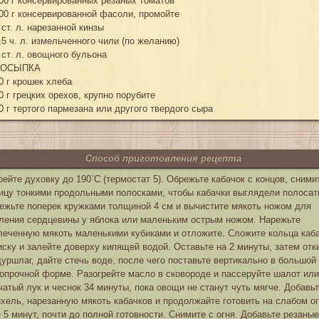
00 г консервированных резаных томатов
00 г консервированной фасоли, промойте
 ст. л. нарезанной кинзы
,5 ч. л. измельченного чили (по желанию)
 ст. л. овощного бульона
ПОСЫПКА
0 г крошек хлеба
0 г грецких орехов, крупно порубите
0 г тертого пармезана или другого твердого сыра
Способ приготовления рецепта
рейте духовку до 190`С (термостат 5). Обрежьте кабачок с концов, сними
ицу тонкими продольными полосками, чтобы кабачки выглядели полосат
ежьте поперек кружками толщиной 4 см и вычистите мякоть ножом для
ления сердцевины у яблока или маленьким острым ножом. Нарежьте
леченную мякоть маленькими кубиками и отложите. Сложите кольца каб
иску и залейте доверху кипящей водой. Оставьте на 2 минуты, затем отк
дуршлаг, дайте стечь воде, после чего поставьте вертикально в большой
опрочной форме. Разогрейте масло в сковороде и пассеруйте шалот или
чатый лук и чеснок 34 минуты, пока овощи не станут чуть мягче. Добавь
хель, нарезанную мякоть кабачков и продолжайте готовить на слабом о
 5 минут, почти до полной готовности. Снимите с огня. Добавьте резаные