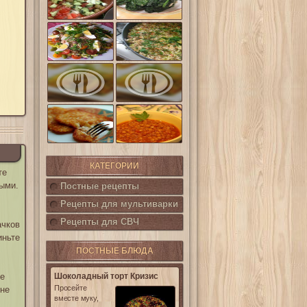
шпинат
(Салат
Кампестре)
Французский
Ленивые
салат Нисуаз
кабачки
Овощная
Салат из печени
запеканка из
трески с
кабачков и
каперсами
баклажанов
Картофельные
котлетки с
Горошница
кукурузой
КАТЕГОРИИ
те
ыми.
Постные рецепты
Рецепты для мультиварки
Рецепты для СВЧ
ачков
иньте
ПОСТНЫЕ БЛЮДА
те
Шоколадный торт Кризис
Просейте
гне
вместе муку,