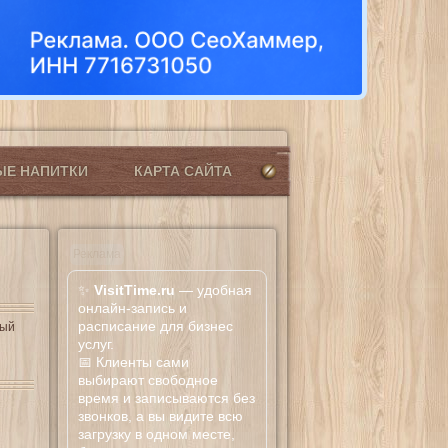
ЫЕ НАПИТКИ
КАРТА САЙТА
Реклама
✨
VisitTime.ru
— удобная
онлайн-запись и
расписание для бизнес
вый
услуг.
📅 Клиенты сами
выбирают свободное
время и записываются без
звонков, а вы видите всю
загрузку в одном месте,