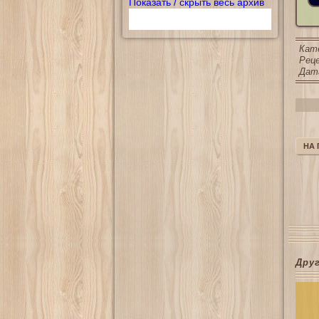
Показать / скрыть весь архив
Кат
Реце
Дата
НА
Дру