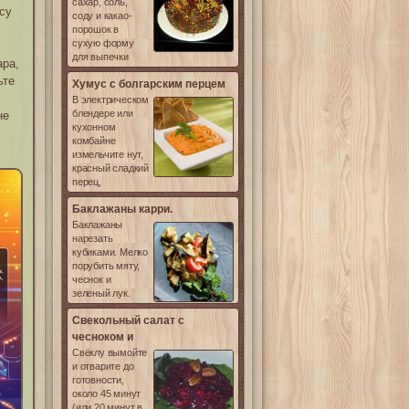
сахар, соль,
усу
соду и какао-
порошок в
сухую форму
для выпечки
ара,
ьте
Хумус с болгарским перцем
В электрическом
блендере или
не
кухонном
комбайне
измельчите нут,
красный сладкий
перец,
Баклажаны карри.
Баклажаны
нарезать
кубиками. Мелко
порубить мяту,
чеснок и
зеленый лук.
Свекольный салат с
чесноком и
Свёклу вымойте
и отварите до
готовности,
около 45 минут
лама
(или 20 минут в