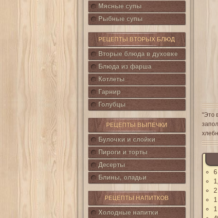
Мясные супы
Рыбные супы
РЕЦЕПТЫ ВТОРЫХ БЛЮД
Вторые блюда в духовке
Блюда из фарша
Котлеты
Гарнир
Голубцы
"Это 
запол
РЕЦЕПТЫ ВЫПЕЧКИ
хлебн
Булочки и слойки
Пироги и торты
Десерты
6
Блины, оладьи
1
2
РЕЦЕПТЫ НАПИТКОВ
1
1
Холодные напитки