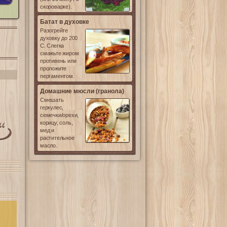
скороварке).
Батат в духовке
Разогрейте
духовку до 200
С. Слегка
смажьте жиром
противень или
проложите
пергаментом.
Домашние мюсли (гранола)
Смешать
геркулес,
семечки/орехи,
корицу, соль,
мед и
растительное
масло.