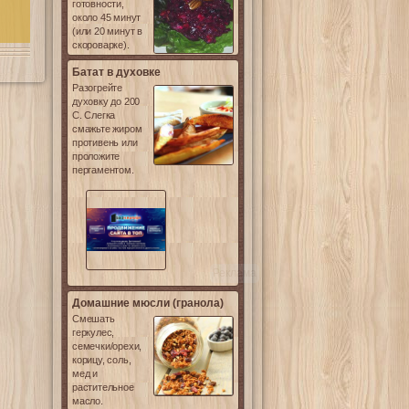
готовности,
около 45 минут
(или 20 минут в
скороварке).
Батат в духовке
Разогрейте
духовку до 200
С. Слегка
смажьте жиром
противень или
проложите
пергаментом.
Реклама
Домашние мюсли (гранола)
Смешать
геркулес,
семечки/орехи,
корицу, соль,
мед и
растительное
масло.