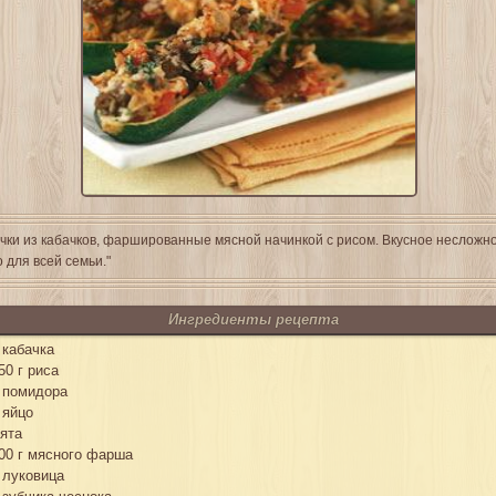
чки из кабачков, фаршированные мясной начинкой с рисом. Вкусное несложн
 для всей семьи."
Ингредиенты рецепта
 кабачка
50 г риса
 помидора
 яйцо
ята
00 г мясного фарша
 луковица