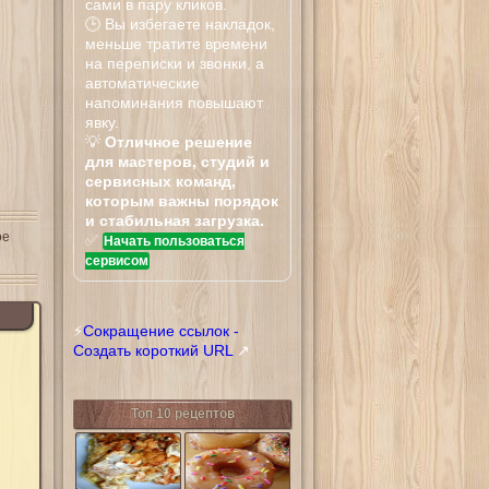
сами в пару кликов.
🕒 Вы избегаете накладок,
меньше тратите времени
на переписки и звонки, а
автоматические
напоминания повышают
явку.
💡
Отличное решение
для мастеров, студий и
сервисных команд,
которым важны порядок
и стабильная загрузка.
ое
✅
Начать пользоваться
сервисом
⚡
Сокращение ссылок -
Создать короткий URL
↗
Топ 10 рецептов
Тилапия
Донатсы Криспи
запеченная в
Крим
сливочном
соусе с