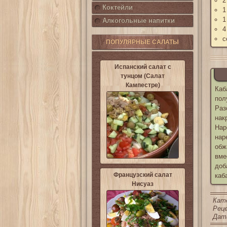
2
Коктейли
1
1
Алкогольные напитки
4
с
ПОПУЛЯРНЫЕ САЛАТЫ
Испанский салат с
тунцом (Салат
Кампестре)
Каб
пол
Раз
нак
Нар
нар
обж
вме
доб
Французский салат
каб
Нисуаз
Кат
Реце
Дата