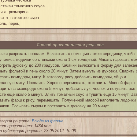
 зубчика чеснока
 стакан томатного соуса
 ч.л. розмарина
 ст.л. натертого сыра
оль, перец
Способ приготовления рецепта
ачки разрезать пополам. Вычистить с помощью ложки серединку, чтобы
учились лодочки со стенками около 1 см толщиной. Мякоть нарезать ме
огреть духовку до 200 градусов. Кабачки выложить в форму для запекан
рыть фольгой и печь около 20 минут. Затем вынуть из духовки. Сварить 
езать помидоры, мяту. К готовому рису добавить помидоры, яйцо и
езанную мяту. Посолить. Хорошо перемешать, отставить. Мясной фарш
арить на сковороде около 5 минут, добавить лук, чеснок и потушить все
сте еще около 5 минут. Влить томатный соус и тушить еще 15 минут. За
авить фарш к рису, перемешать. Полученной массой наполнить лодочки 
ачков. Посыпать сыром и поставить в духовку на 20 минут.
егория рецепта:
Блюда из фарша
пт приготовили: 1464 чел.
 публикации рецепта: 23-05-2012, 10:08