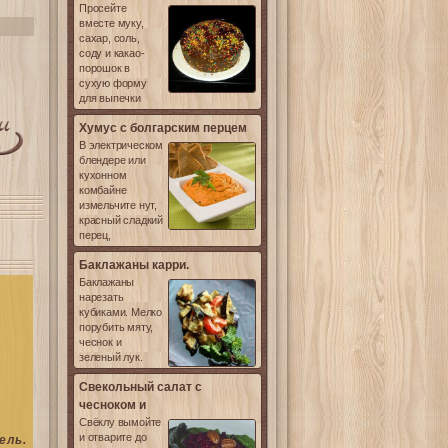
Просейте
вместе муку,
сахар, соль,
соду и какао-
порошок в
сухую форму
для выпечки
Хумус с болгарским перцем
В электрическом
блендере или
кухонном
комбайне
измельчите нут,
красный сладкий
перец,
Баклажаны карри.
Баклажаны
нарезать
кубиками. Мелко
порубить мяту,
чеснок и
зеленый лук.
Свекольный салат с
чесноком и
Свёклу вымойте
и отварите до
ель.