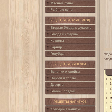
Мясные супы
Рыбные супы
РЕЦЕПТЫ ВТОРЫХ БЛЮД
Вторые блюда в духовке
Блюда из фарша
Котлеты
Гарнир
Голубцы
"Лодо
блюдо
РЕЦЕПТЫ ВЫПЕЧКИ
Булочки и слойки
Пироги и торты
4
1
Десерты
2
Блины, оладьи
1
м
РЕЦЕПТЫ НАПИТКОВ
4
1
Холодные напитки