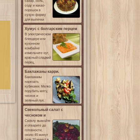
сахар, соль,
соду и какао-
порошок в
сухую форму
для выпечки
Хумус с болгарским перцем
В электрическом
блендере или
кухонном
комбайне
измельчите нут,
красный сладкий
перец,
Баклажаны карри.
Баклажаны
нарезать
кубиками. Мелко
порубить мяту,
чеснок и
зеленый лук.
Свекольный салат с
чесноком и
Свёклу вымойте
и отварите до
готовности,
около 45 минут
(или 20 минут в