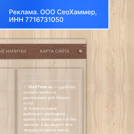
ЫЕ НАПИТКИ
КАРТА САЙТА
Реклама
✨
VisitTime.ru
— удобная
онлайн-запись и
расписание для бизнес
услуг.
📅 Клиенты сами
выбирают свободное
время и записываются без
звонков, а вы видите всю
загрузку в одном месте,