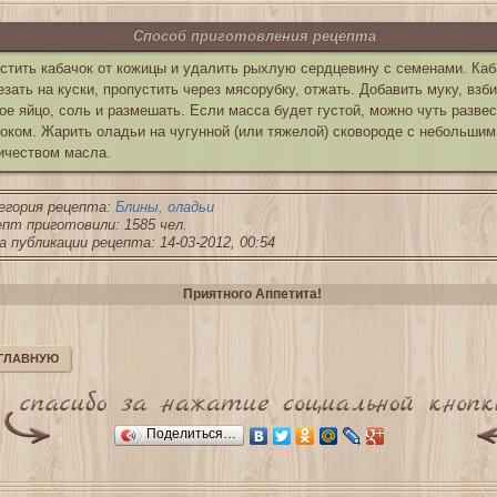
Способ приготовления рецепта
стить кабачок от кожицы и удалить рыхлую сердцевину с семенами. Каб
езать на куски, пропустить через мясорубку, отжать. Добавить муку, взб
ое яйцо, соль и размешать. Если масса будет густой, можно чуть развес
оком. Жарить оладьи на чугунной (или тяжелой) сковороде с небольшим
ичеством масла.
егория рецепта:
Блины, оладьи
пт приготовили: 1585 чел.
 публикации рецепта: 14-03-2012, 00:54
Приятного Аппетита!
 ГЛАВНУЮ
Поделиться…