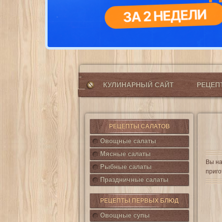
КУЛИНАРНЫЙ САЙТ
РЕЦЕ
РЕЦЕПТЫ САЛАТОВ
Овощные салаты
Мясные салаты
Вы на
Рыбные салаты
приго
Праздничные салаты
РЕЦЕПТЫ ПЕРВЫХ БЛЮД
Овощные супы