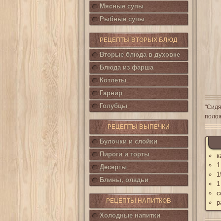
Мясные супы
Рыбные супы
РЕЦЕПТЫ ВТОРЫХ БЛЮД
Вторые блюда в духовке
Блюда из фарша
Котлеты
Гарнир
Голубцы
"Сидя
полож
РЕЦЕПТЫ ВЫПЕЧКИ
Булочки и слойки
Пироги и торты
к
1
Десерты
1
Блины, оладьи
1
с
РЕЦЕПТЫ НАПИТКОВ
р
Холодные напитки