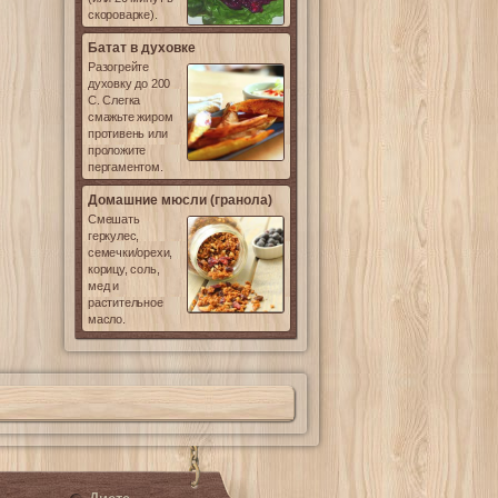
скороварке).
Батат в духовке
Разогрейте
духовку до 200
С. Слегка
смажьте жиром
противень или
проложите
пергаментом.
Домашние мюсли (гранола)
Смешать
геркулес,
семечки/орехи,
корицу, соль,
мед и
растительное
масло.