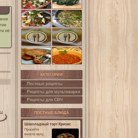
шпинат
(Салат
Кампестре)
Французский
Ленивые
ачок
салат Нисуаз
кабачки
итое
ти её
Овощная
Салат из печени
запеканка из
трески с
кабачков и
каперсами
баклажанов
Картофельные
котлетки с
Горошница
кукурузой
КАТЕГОРИИ
Постные рецепты
Рецепты для мультиварки
Рецепты для СВЧ
ПОСТНЫЕ БЛЮДА
Шоколадный торт Кризис
Просейте
вместе муку,