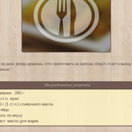
 на даче, всегда думаешь: «Что приготовить на завтрак, обед?» А вот и выход
ения."
Ингредиенты рецепта
абачки - 200 г
 ст.л. муки
5 г (1 ст.л.) сливочного масла
 яйцо
оль по вкусу
аст. масло для жарки