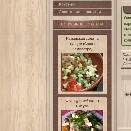
Коктейли
Алкогольные напитки
Очи
нар
ПОПУЛЯРНЫЕ САЛАТЫ
сыр
мол
Испанский салат с
кол
тунцом (Салат
Кампестре)
Кат
Реце
Дата
НА
Французский салат
Нисуаз