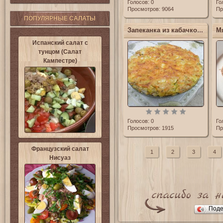
Голосов:
0
Го
Просмотров: 9064
Пр
ПОПУЛЯРНЫЕ САЛАТЫ
Запеканка из кабачков, мяса и риса
Испанский салат с
тунцом (Салат
Кампестре)
Голосов:
0
Го
Просмотров: 1915
Пр
Французский салат
1
2
3
4
Нисуаз
Поде