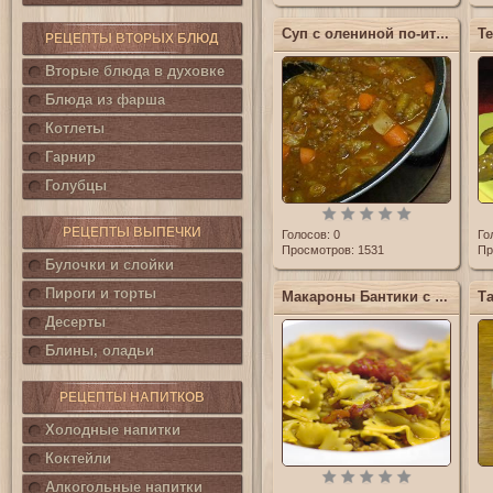
Суп с олениной по-итальянски
РЕЦЕПТЫ ВТОРЫХ БЛЮД
Вторые блюда в духовке
Блюда из фарша
Котлеты
Гарнир
Голубцы
РЕЦЕПТЫ ВЫПЕЧКИ
Голосов:
0
Го
Просмотров: 1531
Пр
Булочки и слойки
Пироги и торты
Макароны Бантики с фаршем
Десерты
Блины, оладьи
РЕЦЕПТЫ НАПИТКОВ
Холодные напитки
Коктейли
Алкогольные напитки