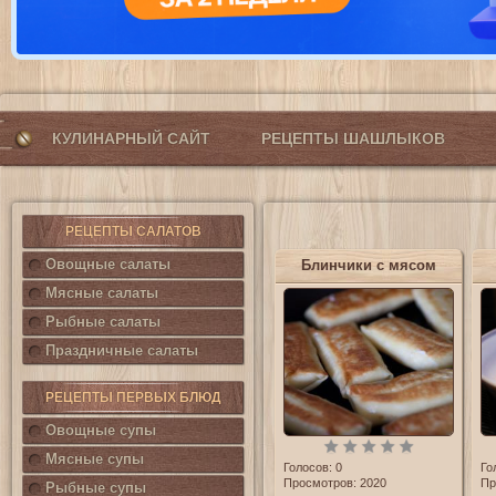
КУЛИНАРНЫЙ САЙТ
РЕЦЕПТЫ ШАШЛЫКОВ
РЕЦЕПТЫ САЛАТОВ
Овощные салаты
Блинчики с мясом
Мясные салаты
Рыбные салаты
Праздничные салаты
РЕЦЕПТЫ ПЕРВЫХ БЛЮД
Овощные супы
Мясные супы
Голосов:
0
Го
Просмотров: 2020
Пр
Рыбные супы