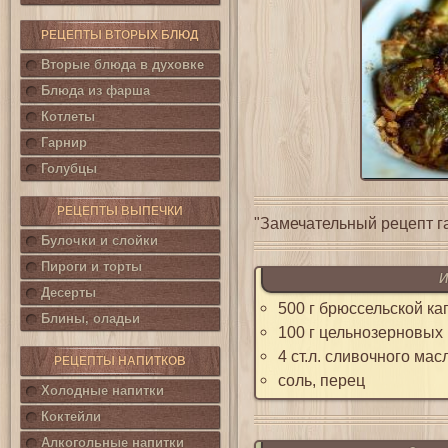
РЕЦЕПТЫ ВТОРЫХ БЛЮД
Вторые блюда в духовке
Блюда из фарша
Котлеты
Гарнир
Голубцы
РЕЦЕПТЫ ВЫПЕЧКИ
"Замечательный рецепт г
Булочки и слойки
Пироги и торты
И
Десерты
500 г брюссельской ка
Блины, оладьи
100 г цельнозерновых
4 ст.л. сливочного мас
РЕЦЕПТЫ НАПИТКОВ
соль, перец
Холодные напитки
Коктейли
Алкогольные напитки