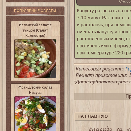
Спосо
Капусту разрезать на по
ПОПУЛЯРНЫЕ САЛАТЫ
7-10 минут. Растопить с
и растолочь, при помощи
Испанский салат с
тунцом (Салат
смешать капусту и крошк
Кампестре)
растопленным масло, в
противень или в форму д
при температуре 220 гра
Категория рецепта:
Га
Рецепт приготовили: 1
Дата публикации рецепт
Французский салат
Нисуаз
Пр
НА ГЛАВНУЮ