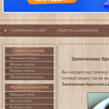
КУЛИНАРНЫЙ САЙТ
РЕЦЕПТЫ ШАШЛЫКОВ
РЕЦЕПТЫ САЛАТОВ
Овощные салаты
Запеченная брю
Мясные салаты
Рыбные салаты
Вы находите на страниц
Праздничные салаты
готовый рецепт, так же м
Запеченная брюссельск
РЕЦЕПТЫ ПЕРВЫХ БЛЮД
Овощные супы
Мясные супы
Рыбные супы