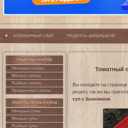
КУЛИНАРНЫЙ САЙТ
РЕЦЕПТЫ ШАШЛЫКОВ
РЕЦЕПТЫ САЛАТОВ
Овощные салаты
Томатный с
Мясные салаты
Рыбные салаты
Вы находите на страниц
Праздничные салаты
рецепт, так же мы приго
суп с базиликом
.
РЕЦЕПТЫ ПЕРВЫХ БЛЮД
Овощные супы
Мясные супы
Рыбные супы