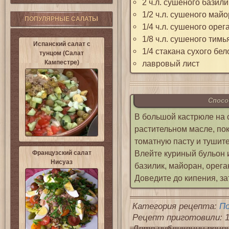
2 ч.л. сушеного базили
1/2 ч.л. сушеного май
ПОПУЛЯРНЫЕ САЛАТЫ
1/4 ч.л. сушеного орег
1/8 ч.л. сушеного тимь
Испанский салат с
1/4 стакана сухого бел
тунцом (Салат
Кампестре)
лавровый лист
Спосо
В большой кастрюле на с
растительном масле, пок
томатную пасту и тушите
Влейте куриный бульон 
Французский салат
Нисуаз
базилик, майоран, орега
Доведите до кипения, за
Категория рецепта:
П
Рецепт приготовили: 1
Дата публикации рецепт