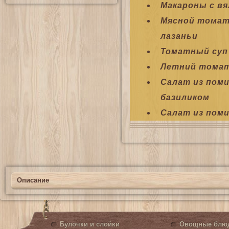
Макароны с в
Мясной томат
лазаньи
Томатный суп
Летний томат
Салат из поми
базиликом
Салат из поми
Описание
Булочки и слойки
Овощные блю