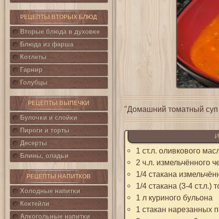
РЕЦЕПТЫ ВТОРЫХ БЛЮД
Вторые блюда в духовке
Блюда из фарша
Котлеты
Гарнир
Голубцы
РЕЦЕПТЫ ВЫПЕЧКИ
"Домашний томатный суп 
Булочки и слойки
Пироги и торты
И
Десерты
1 ст.л. оливкового мас
Блины, оладьи
2 ч.л. измельчённого ч
1/4 стакана измельчён
РЕЦЕПТЫ НАПИТКОВ
1/4 стакана (3-4 ст.л.)
Холодные напитки
1 л куриного бульона
Коктейли
1 стакан нарезанных 
Алкогольные напитки