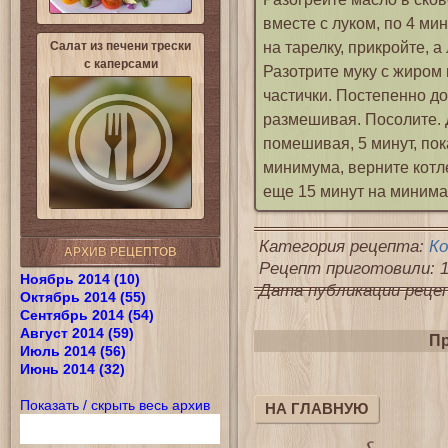
вместе с луком, по 4 ми
на тарелку, прикройте, а
Салат из печени трески
с каперсами
Разотрите муку с жиром
частички. Постепенно до
размешивая. Посолите. Д
помешивая, 5 минут, пок
минимума, верните котл
еще 15 минут на минима
Категория рецепта:
К
АРХИВ РЕЦЕПТОВ
Рецепт приготовили: 1
Ноябрь 2014 (10)
Дата публикации рецепт
Октябрь 2014 (55)
Сентябрь 2014 (54)
Август 2014 (59)
Пр
Июль 2014 (56)
Июнь 2014 (32)
Показать / скрыть весь архив
НА ГЛАВНУЮ