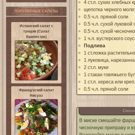
4 ст.л. сухих хлебных 
щепотка черного моло
ПОПУЛЯРНЫЕ САЛАТЫ
0.5 ч.л. пряной соли
0.5 ч.л. сухой луково
Испанский салат с
0.5 ч.л. сухой чесноч
тунцом (Салат
Кампестре)
1 ч.л. вустерского соус
Подлива
1 ст.ложка растительн
1 луковица, нарезанн
2 ст.л. муки
1 стакан говяжьего бу
1 ст.л. хереса или кре
0.5 ч.л. пряной соли
Французский салат
Нисуаз
Спосо
В миске смешайте фарш, 
чесночную приправу и ву
Разогрейте масло в ско