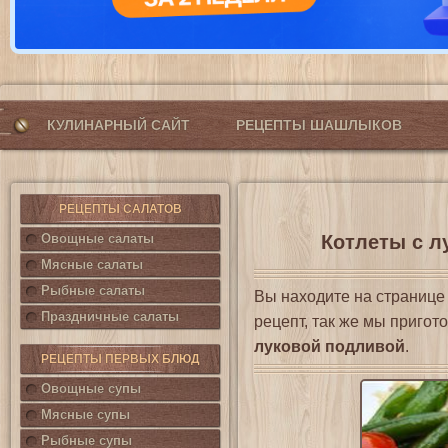
КУЛИНАРНЫЙ САЙТ
РЕЦЕПТЫ ШАШЛЫКОВ
РЕЦЕПТЫ САЛАТОВ
Овощные салаты
Котлеты с л
Мясные салаты
Рыбные салаты
Вы находите на страниц
Праздничные салаты
рецепт, так же мы приго
луковой подливой
.
РЕЦЕПТЫ ПЕРВЫХ БЛЮД
Овощные супы
Мясные супы
Рыбные супы