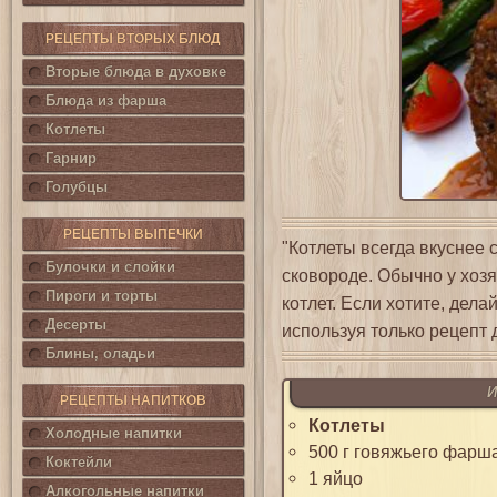
РЕЦЕПТЫ ВТОРЫХ БЛЮД
Вторые блюда в духовке
Блюда из фарша
Котлеты
Гарнир
Голубцы
РЕЦЕПТЫ ВЫПЕЧКИ
"Котлеты всегда вкуснее 
Булочки и слойки
сковороде. Обычно у хоз
Пироги и торты
котлет. Если хотите, дел
Десерты
используя только рецепт 
Блины, оладьи
И
РЕЦЕПТЫ НАПИТКОВ
Котлеты
Холодные напитки
500 г говяжьего фарш
Коктейли
1 яйцо
Алкогольные напитки