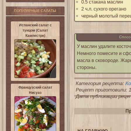
0.5 стакана маслин
2 ч.л. сухого орегано
ПОПУЛЯРНЫЕ САЛАТЫ
черный молотый перец
Испанский салат с
тунцом (Салат
Кампестре)
Спосо
У маслин удалите косто
Немного помесите и сфо
масла в сковороде. Жарь
стороны.
Категория рецепта:
К
Французский салат
Рецепт приготовили: 1
Нисуаз
Дата публикации рецепт
Пр