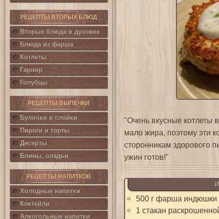
РЕЦЕПТЫ ВТОРЫХ БЛЮД
Вторые блюда в духовке
Блюда из фарша
Котлеты
Гарнир
Голубцы
РЕЦЕПТЫ ВЫПЕЧКИ
Булочки и слойки
"Очень вкусные котлеты 
Пироги и торты
мало жира, поэтому эти к
Десерты
сторонникам здорового п
Блины, оладьи
ужин готов!"
РЕЦЕПТЫ НАПИТКОВ
И
Холодные напитки
500 г фарша индюшки
Коктейли
1 стакан раскрошенно
Алкогольные напитки