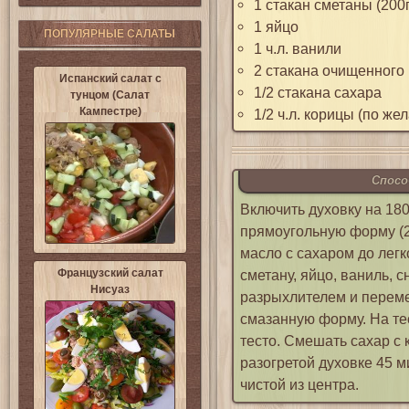
1 стакан сметаны (200г
1 яйцо
ПОПУЛЯРНЫЕ САЛАТЫ
1 ч.л. ванили
2 стакана очищенного
Испанский салат с
1/2 стакана сахара
тунцом (Салат
Кампестре)
1/2 ч.л. корицы (по же
Спосо
Включить духовку на 18
прямоугольную форму (2
масло с сахаром до легк
Французский салат
сметану, яйцо, ваниль, с
Нисуаз
разрыхлителем и переме
смазанную форму. На те
тесто. Смешать сахар с 
разогретой духовке 45 м
чистой из центра.