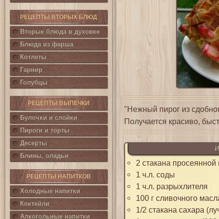
РЕЦЕПТЫ ВТОРЫХ БЛЮД
Вторые блюда в духовке
Блюда из фарша
Котлеты
Гарнир
Голубцы
РЕЦЕПТЫ ВЫПЕЧКИ
"Нежный пирог из сдобно
Булочки и слойки
Получается красиво, быстр
Пироги и торты
Десерты
И
Блины, оладьи
2 стакана просеянной
1 ч.л. соды
РЕЦЕПТЫ НАПИТКОВ
1 ч.л. разрыхлителя
Холодные напитки
100 г сливочного масл
Коктейли
1/2 стакана сахара (л
Алкогольные напитки