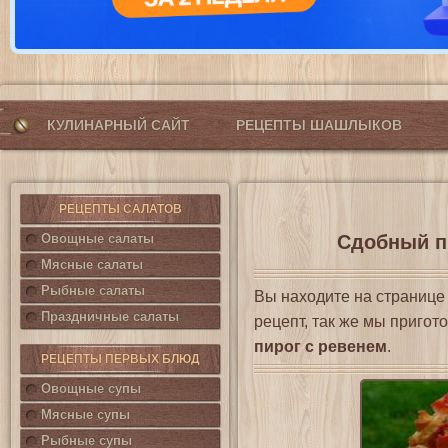
КУЛИНАРНЫЙ САЙТ
РЕЦЕПТЫ ШАШЛЫКОВ
РЕЦЕПТЫ САЛАТОВ
Овощные салаты
Сдобный пи
Мясные салаты
Рыбные салаты
Вы находите на страниц
Праздничные салаты
рецепт, так же мы приго
пирог с ревенем
.
РЕЦЕПТЫ ПЕРВЫХ БЛЮД
Овощные супы
Мясные супы
Рыбные супы