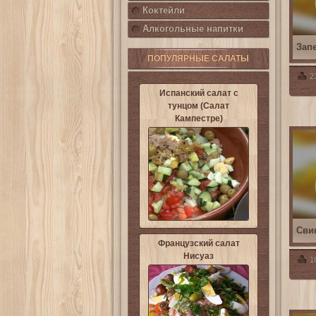
Коктейли
Алкогольные напитки
Зап
ПОПУЛЯРНЫЕ САЛАТЫ
2
Испанский салат с
тунцом (Салат
Кампестре)
Сви
Французский салат
Нисуаз
1