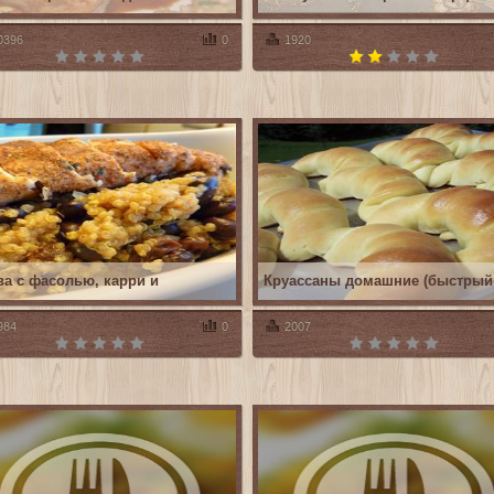
0396
0
1920
ва с фасолью, карри и
Круассаны домашние (быстрый
984
0
2007