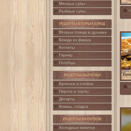
Мясные супы
3
Рыбные супы
РЕЦЕПТЫ ВТОРЫХ БЛЮД
Вторые блюда в духовке
Блюда из фарша
Котлеты
Гарнир
Голубцы
Кин
РЕЦЕПТЫ ВЫПЕЧКИ
Булочки и слойки
1
Пироги и торты
Десерты
Блины, оладьи
РЕЦЕПТЫ НАПИТКОВ
Холодные напитки