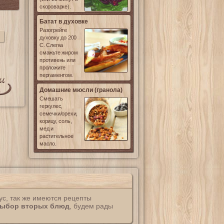
скороварке).
Батат в духовке
Разогрейте
духовку до 200
С. Слегка
смажьте жиром
противень или
проложите
пергаментом.
Домашние мюсли (гранола)
Смешать
геркулес,
семечки/орехи,
корицу, соль,
мед и
растительное
масло.
ус, так же имеются рецепты
ыбор вторых блюд
, будем рады