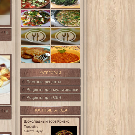
шпинат
(Салат
Кампестре)
Французский
Ленивые
салат Нисуаз
кабачки
Овощная
Салат из печени
0
запеканка из
трески с
кабачков и
каперсами
баклажанов
Картофельные
котлетки с
Горошница
кукурузой
КАТЕГОРИИ
Постные рецепты
Рецепты для мультиварки
Рецепты для СВЧ
ПОСТНЫЕ БЛЮДА
0
Шоколадный торт Кризис
Просейте
вместе муку,