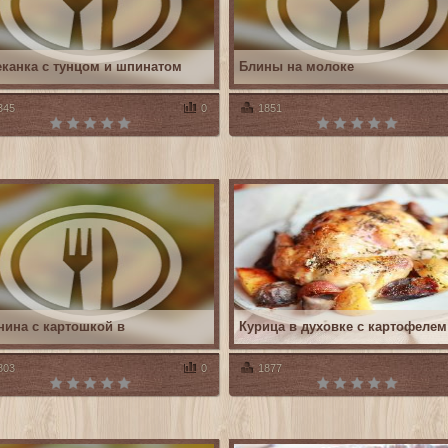
еканка с тунцом и шпинатом
Блины на молоке
345
0
1851
нина с картошкой в
Курица в духовке с картофелем
803
0
1877