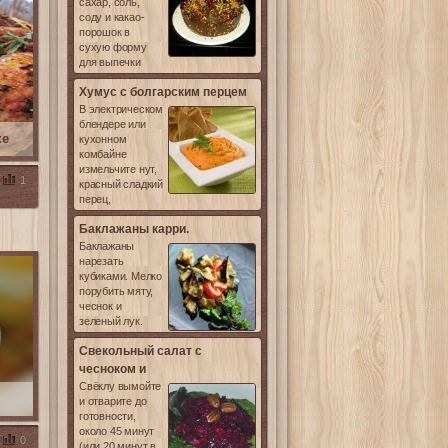
сахар, соль,
соду и какао-
порошок в
сухую форму
для выпечки
Хумус с болгарским перцем
В электрическом
блендере или
ке
кухонном
комбайне
измельчите нут,
1
красный сладкий
перец,
Баклажаны карри.
Баклажаны
нарезать
кубиками. Мелко
порубить мяту,
чеснок и
зеленый лук.
Свекольный салат с
чесноком и
Свёклу вымойте
и отварите до
готовности,
около 45 минут
0
(или 20 минут в