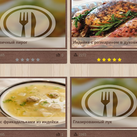
вичный пирог
Индейка с розмарином в духов
565
0
2272
 с фрикадельками из индейки
Глазированный лук
895
1
1993