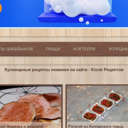
ПТЫ ШАШЛЫКОВ
ПИЦЦА
КОКТЕЙЛИ
ХОЛОДН
Кулинарные рецепты новинки на сайте - Kiosk Рецептов
ная вырезка в медовой
Рататуй из болгарского перца