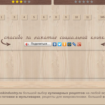
1
...
3
4
5
6
7
8
9
10
11
...
345
Поделиться…
oskindustry.ru
большой выбор
кулинарных рецептов
на любой вк
 готовки в мультиварке
, рецепты для микроволновки. большой
в