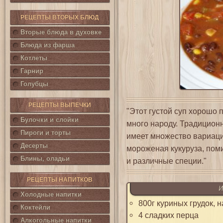
РЕЦЕПТЫ ВТОРЫХ БЛЮД
Вторые блюда в духовке
Блюда из фарша
Котлеты
Гарнир
Голубцы
РЕЦЕПТЫ ВЫПЕЧКИ
"Этот густой суп хорошо 
Булочки и слойки
много народу. Традиционн
Пироги и торты
имеет множество вариаци
Десерты
мороженая кукуруза, пом
Блины, оладьи
и различные специи."
РЕЦЕПТЫ НАПИТКОВ
И
Холодные напитки
800г куриных грудок, 
Коктейли
4 сладких перца
Алкогольные напитки