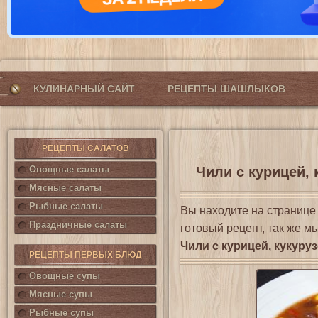
КУЛИНАРНЫЙ САЙТ
РЕЦЕПТЫ ШАШЛЫКОВ
РЕЦЕПТЫ САЛАТОВ
Овощные салаты
Чили с курицей, 
Мясные салаты
Рыбные салаты
Вы находите на страниц
Праздничные салаты
готовый рецепт, так же м
Чили с курицей, кукуру
РЕЦЕПТЫ ПЕРВЫХ БЛЮД
Овощные супы
Мясные супы
Рыбные супы