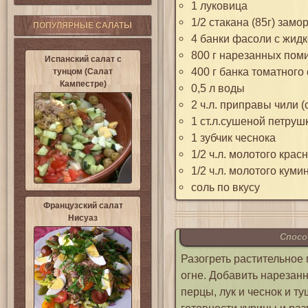
1 луковица
1/2 стакана (85г) зам
ПОПУЛЯРНЫЕ САЛАТЫ
4 банки фасоли с жид
800 г нарезанных пом
Испанский салат с
400 г банка томатного 
тунцом (Салат
Кампестре)
0,5 л воды
2 ч.л. приправы чили (
1 ст.л.сушеной петруш
1 зубчик чеснока
1/2 ч.л. молотого крас
1/2 ч.л. молотого куми
соль по вкусу
Французский салат
Нисуаз
Спосо
Разогреть растительное
огне. Добавить нарезан
перцы, лук и чеснок и т