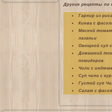
Другие рецепты по 
Гарнир из рис
Кинва с фасол
Мясной томат
лазаньи
Овощной суп 
Домашний том
помидоров
Чили с индюш
Суп чили с ку
Густой суп Чи
Салат с фасо