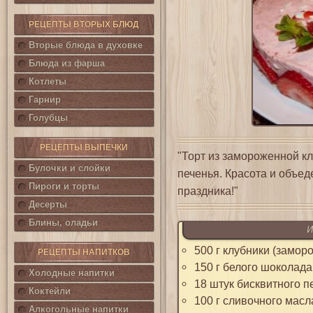
РЕЦЕПТЫ ВТОРЫХ БЛЮД
Вторые блюда в духовке
Блюда из фарша
Котлеты
Гарнир
Голубцы
РЕЦЕПТЫ ВЫПЕЧКИ
"Торт из замороженной кл
Булочки и слойки
печенья. Красота и объе
Пироги и торты
праздника!"
Десерты
Блины, оладьи
И
500 г клубники (замор
РЕЦЕПТЫ НАПИТКОВ
150 г белого шоколада
Холодные напитки
18 штук бисквитного п
Коктейли
100 г сливочного масл
Алкогольные напитки