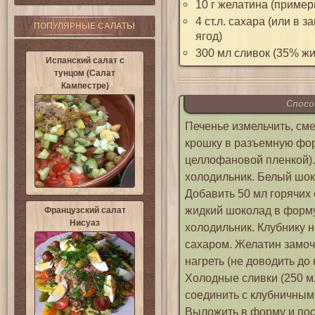
10 г желатина (примерн
4 ст.л. сахара (или в 
ПОПУЛЯРНЫЕ САЛАТЫ
ягод)
300 мл сливок (35% ж
Испанский салат с
тунцом (Салат
Кампестре)
Спосо
Печенье измельчить, см
крошку в разъемную фо
целлофановой пленкой).
холодильник. Белый шок
Добавить 50 мл горячих
жидкий шоколад в форму
Французский салат
Нисуаз
холодильник. Клубнику н
сахаром. Желатин замочи
нагреть (не доводить до
Холодные сливки (250 мл
соединить с клубничным
Выложить в форму и пост