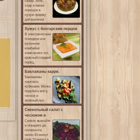
сахар, соль,
соду и какао-
порошок в
сухую форму
для выпечки
Хумус с болгарским перцем
В электрическом
блендере или
кухонном
комбайне
измельчите нут,
красный сладкий
перец,
Баклажаны карри.
Баклажаны
нарезать
кубиками. Мелко
порубить мяту,
чеснок и
зеленый лук.
Свекольный салат с
чесноком и
Свёклу вымойте
и отварите до
готовности,
около 45 минут
(или 20 минут в