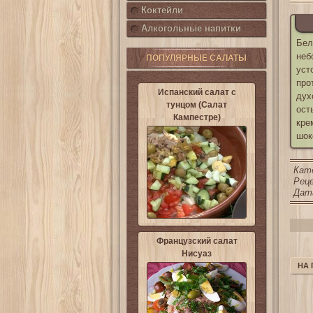
Коктейли
Алкогольные напитки
Бел
неб
ПОПУЛЯРНЫЕ САЛАТЫ
уст
про
Испанский салат с
дух
тунцом (Салат
ост
Кампестре)
кре
шок
Кат
Реце
Дата
Французский салат
Нисуаз
НА