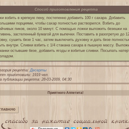
Способ приготовления рецепта
ки взбить в крепкую пену, постепенно добавить 100 г сахара. Добавить
ольшими порциями, чтобы сахар полностью растворился. Взбить до
ойчивых пиков, около 10 минут. С помощью ложки выложить безешки на
тивень, застеленный бумагой для выпечки. Поставить в разогретую до 1
овку, сушить безе 1 час, затем выключить духовку и дать безе полность
ыть внутри. Сливки взбить с 1/4 стакана сахара в пышную массу. Вылож
манки остывшие безе, добавить ягоды и взбитые сливки. Посыпать нате
оладом.
егория рецепта:
Десерты
пт приготовили: 1919 чел.
 публикации рецепта: 28-03-2009, 04:30
Приятного Аппетита!
 ГЛАВНУЮ
Поделиться…