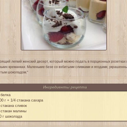
оящий легкий женский десерт, который можно подать в порционных розетках
ьких креманках. Маленькие безе со взбитыми сливками и ягодами, украшенн
тым шоколадом."
Ингредиенты рецепта
 белка
00 г + 1/4 стакана сахара
 стакана сливок
 стакан малины
0 г шоколада