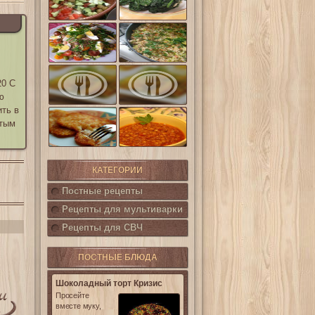
шпинат
(Салат
Кампестре)
Французский
Ленивые
салат Нисуаз
кабачки
Овощная
Салат из печени
запеканка из
20 С
трески с
кабачков и
каперсами
ю
баклажанов
ить в
Картофельные
ртым
котлетки с
Горошница
кукурузой
КАТЕГОРИИ
Постные рецепты
Рецепты для мультиварки
Рецепты для СВЧ
ПОСТНЫЕ БЛЮДА
Шоколадный торт Кризис
Просейте
вместе муку,