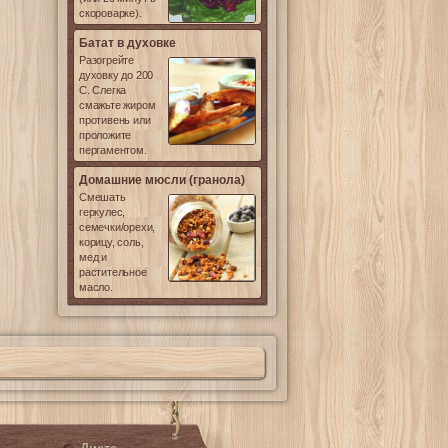
скороварке).
Батат в духовке
Разогрейте
духовку до 200
С. Слегка
смажьте жиром
противень или
проложите
пергаментом.
Домашние мюсли (гранола)
Смешать
геркулес,
семечки/орехи,
корицу, соль,
мед и
растительное
масло.