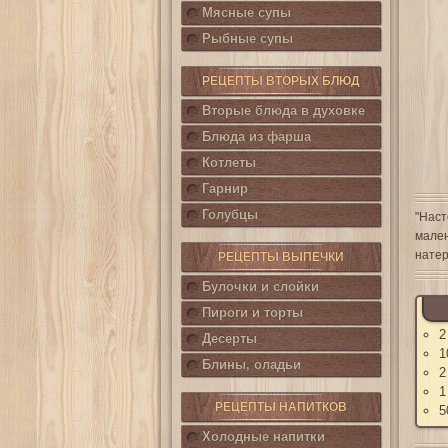
Мясные супы
Рыбные супы
РЕЦЕПТЫ ВТОРЫХ БЛЮД
Вторые блюда в духовке
Блюда из фарша
Котлеты
Гарнир
Голубцы
"Наст
мален
натер
РЕЦЕПТЫ ВЫПЕЧКИ
Булочки и слойки
Пироги и торты
2
Десерты
1
Блины, оладьи
2
1
РЕЦЕПТЫ НАПИТКОВ
5
Холодные напитки