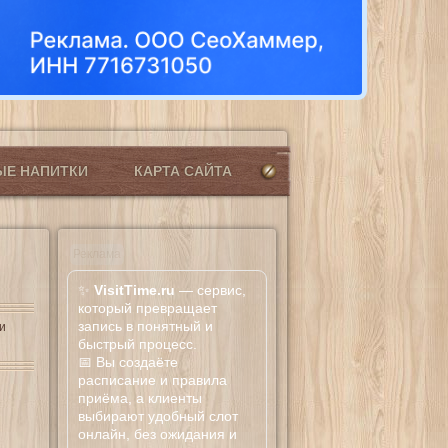
ЫЕ НАПИТКИ
КАРТА САЙТА
Реклама
✨
VisitTime.ru
— сервис,
который превращает
запись в понятный и
и
быстрый процесс.
📅 Вы создаёте
расписание и правила
приёма, а клиенты
выбирают удобный слот
онлайн, без ожидания и