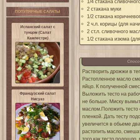
1/4 стакана сливочног
2 стакана муки
ПОПУЛЯРНЫЕ САЛАТЫ
1/2 cтакана коричнево
2 ч.л. корицы (для нач
Испанский салат с
2 ст.л. сливочного мас
тунцом (Салат
Кампестре)
1/2 стакана изюма (дл
Спосо
Растворить дрожжи в теп
Растопленное масло смеш
яйцо. К полученной смес
Выложить тесто на рабо
Французский салат
Нисуаз
не больше. Миску вымыт
маслом.Положить тесто 
пленкой. Дать тесту под
увеличится в обьеме два
растопить масло, смеша
того как тесто подошло, 