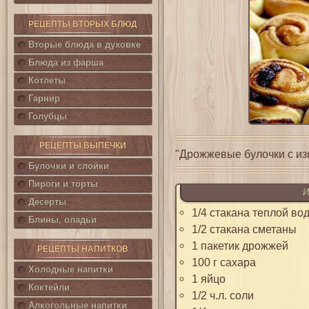
РЕЦЕПТЫ ВТОРЫХ БЛЮД
Вторые блюда в духовке
Блюда из фарша
Котлеты
Гарнир
Голубцы
РЕЦЕПТЫ ВЫПЕЧКИ
"Дрожжевые булочки с изю
Булочки и слойки
Пироги и торты
И
Десерты
1/4 стакана теплой во
Блины, оладьи
1/2 стакана сметаны
1 пакетик дрожжей
РЕЦЕПТЫ НАПИТКОВ
100 г сахара
Холодные напитки
1 яйцо
Коктейли
1/2 ч.л. соли
Алкогольные напитки