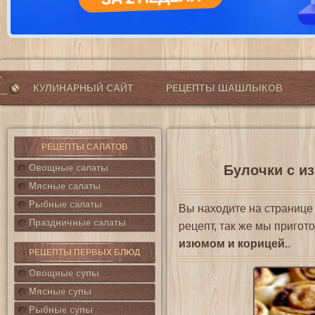
КУЛИНАРНЫЙ САЙТ
РЕЦЕПТЫ ШАШЛЫКОВ
РЕЦЕПТЫ САЛАТОВ
Овощные салаты
Булочки с из
Мясные салаты
Рыбные салаты
Вы находите на страниц
Праздничные салаты
рецепт, так же мы приго
изюмом и корицей.
.
РЕЦЕПТЫ ПЕРВЫХ БЛЮД
Овощные супы
Мясные супы
Рыбные супы