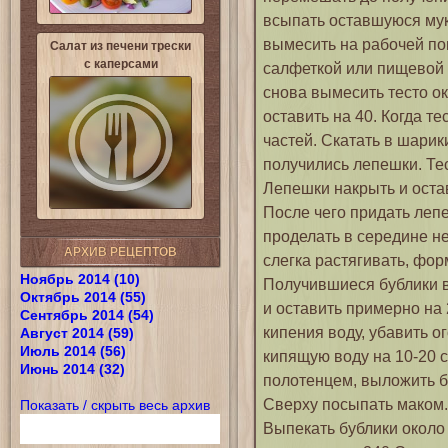
всыпать оставшуюся мук
вымесить на рабочей по
Салат из печени трески
с каперсами
салфеткой или пищевой п
снова вымесить тесто ок
оставить на 40. Когда т
частей. Скатать в шарик
получились лепешки. Те
Лепешки накрыть и остав
После чего придать леп
проделать в середине н
АРХИВ РЕЦЕПТОВ
слегка растягивать, фор
Ноябрь 2014 (10)
Получившиеся бублики в
Октябрь 2014 (55)
и оставить примерно на 
Сентябрь 2014 (54)
кипения воду, убавить о
Август 2014 (59)
Июль 2014 (56)
кипящую воду на 10-20 
Июнь 2014 (32)
полотенцем, выложить б
Сверху посыпать маком.
Показать / скрыть весь архив
Выпекать бублики около 1