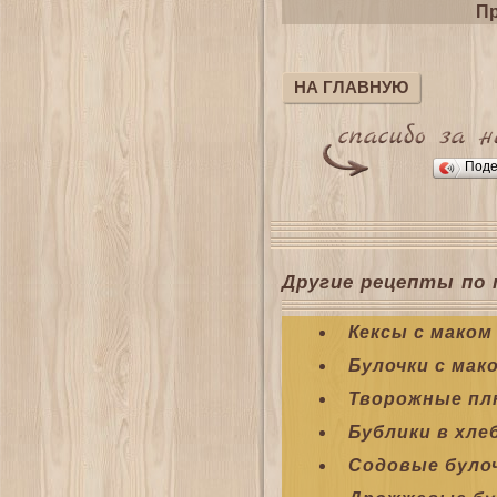
Пр
НА ГЛАВНУЮ
Поде
Другие рецепты по 
Кексы с маком
Булочки с мак
Творожные п
Бублики в хле
Содовые булоч