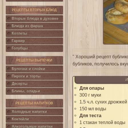
РЕЦЕПТЫ ВТОРЫХ БЛЮД
Вторые блюда в духовке
Блюда из фарша
Котлеты
Гарнир
Голубцы
" Хороший рецепт бублико
РЕЦЕПТЫ ВЫПЕЧКИ
бубликов, получилось вку
Булочки и слойки
Пироги и торты
И
Десерты
Для опары
Блины, оладьи
300 г муки
1.5 ч.л. сухих дрожже
РЕЦЕПТЫ НАПИТКОВ
150 мл воды
Холодные напитки
Для теста
Коктейли
1 стакан теплой воды
Алкогольные напитки