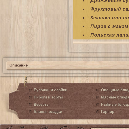
Дрожжевые бу
Фруктовый са
Кексики или п
Пирог с маком
Польская лапш
Описание
Булочки и слойки
Овощные блю
Пироги и торты
Мясные блюд
Десерты
Рыбные блюд
Блины, оладьи
Гарнир