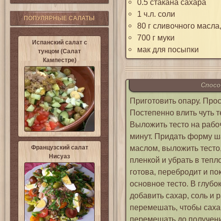
0.5 стакана сахара
1 ч.л. соли
ПОПУЛЯРНЫЕ САЛАТЫ
80 г сливочного масла
700 г муки
Испанский салат с
мак для посыпки
тунцом (Салат
Кампестре)
Спосо
Приготовить опару. Прос
Постепенно влить чуть т
Выложить тесто на рабо
минут. Придать форму ш
маслом, выложить тесто
Французский салат
Нисуаз
пленкой и убрать в тепло
готова, перебродит и по
основное тесто. В глубо
добавить сахар, соль и
перемешать, чтобы саха
перемешать до получен