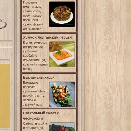
Просейте
вместе муку,
сахар, соль,
соду и какао-
порошок в
сухую форму
для выпечки
Хумус с болгарским перцем
В электрическом
блендере или
кухонном
комбайне
измельчите нут,
красный сладкий
перец,
Баклажаны карри.
Баклажаны
нарезать
кубиками. Мелко
порубить мяту,
чеснок и
зеленый лук.
Свекольный салат с
чесноком и
Свёклу вымойте
и отварите до