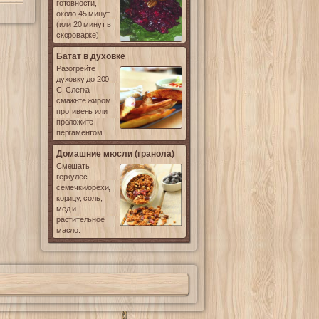
готовности,
около 45 минут
(или 20 минут в
скороварке).
Батат в духовке
Разогрейте
духовку до 200
С. Слегка
смажьте жиром
противень или
проложите
пергаментом.
Домашние мюсли (гранола)
Смешать
геркулес,
семечки/орехи,
корицу, соль,
мед и
растительное
масло.