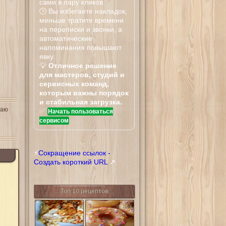
сами в пару кликов.
🕒 Вы избегаете накладок,
меньше тратите времени
на переписки и звонки, а
автоматические
напоминания повышают
явку.
💡
Отличное решение
для мастеров, студий и
сервисных команд,
которым важны порядок
и стабильная загрузка.
чаю
✅
Начать пользоваться
сервисом
⚡
Сокращение ссылок -
Создать короткий URL
↗
Топ 10 рецептов
Тилапия
Донатсы Криспи
запеченная в
Крим
сливочном
соусе с