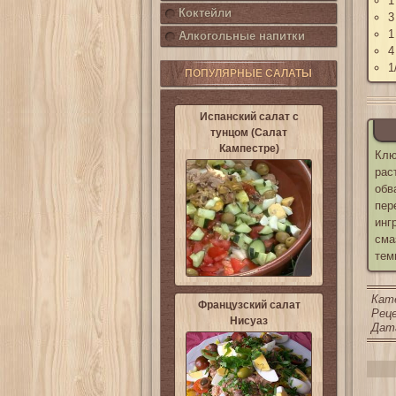
1
Коктейли
3
1
Алкогольные напитки
4
1
ПОПУЛЯРНЫЕ САЛАТЫ
Испанский салат с
тунцом (Салат
Кампестре)
Клю
рас
обв
пер
инг
сма
тем
Кат
Французский салат
Реце
Нисуаз
Дата