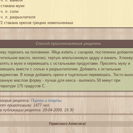
 ч. л. ванили
 стакана муки
 ч. л. соли
 ч. л. разрыхлителя
/2 стакана орехов грецких измельченных
Способ приготовления рецепта
кву порезать на половинки. Яйца взбить с сахаром, постепенно добавля
тительное масло, молоко, тертую апельсиновую цедру и ваниль. Клюкву
алять в муке и перемешать с остальными продуктами. Просеять муку и
емешать вместе с солью и разрыхлителем. Добавить к остальным
редиентам. В конце добавить орехи и тщательно перемешать. Тесто выли
занную маслом форму - лучше для кекса - выпекать 50 минут при
пературе 175 градусов C.
егория рецепта:
Пироги и торты
пт приготовили: 1477 чел.
 публикации рецепта: 20-04-2009, 19:30
Приятного Аппетита!