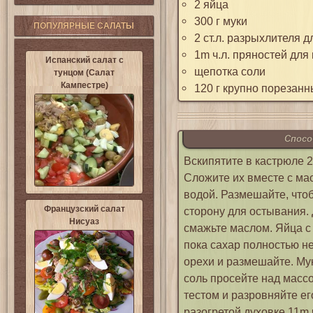
2 яйца
300 г муки
ПОПУЛЯРНЫЕ САЛАТЫ
2 ст.л. разрыхлителя д
1m ч.л. пряностей для
Испанский салат с
щепотка соли
тунцом (Салат
Кампестре)
120 г крупно порезанн
Спосо
Вскипятите в кастрюле 2
Сложите их вместе с ма
водой. Размешайте, чтоб
Французский салат
сторону для остывания. 
Нисуаз
смажьте маслом. Яйца с 
пока сахар полностью не
орехи и размешайте. Мук
соль просейте над масс
тестом и разровняйте е
разогретой духовке 11m 