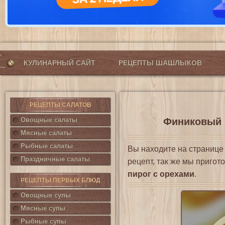
КУЛИНАРНЫЙ САЙТ
РЕЦЕПТЫ ШАШЛЫКОВ
РЕЦЕПТЫ САЛАТОВ
Овощные салаты
Финиковый п
Мясные салаты
Рыбные салаты
Вы находите на страниц
Праздничные салаты
рецепт, так же мы приго
пирог с орехами
.
РЕЦЕПТЫ ПЕРВЫХ БЛЮД
Овощные супы
Мясные супы
Рыбные супы