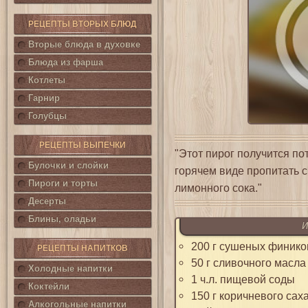
РЕЦЕПТЫ ВТОРЫХ БЛЮД
Вторые блюда в духовке
Блюда из фарша
Котлеты
Гарнир
Голубцы
РЕЦЕПТЫ ВЫПЕЧКИ
"Этот пирог получится по
Булочки и слойки
горячем виде пропитать см
Пироги и торты
лимонного сока."
Десерты
Блины, оладьи
И
200 г сушеных финико
РЕЦЕПТЫ НАПИТКОВ
50 г сливочного масл
Холодные напитки
1 ч.л. пищевой соды
Коктейли
150 г коричневого сах
Алкогольные напитки