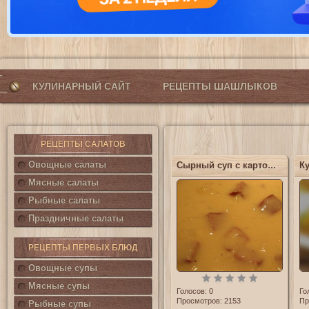
КУЛИНАРНЫЙ САЙТ
РЕЦЕПТЫ ШАШЛЫКОВ
РЕЦЕПТЫ САЛАТОВ
Овощные салаты
Сырный суп с картошкой и колбасой
Мясные салаты
Рыбные салаты
Праздничные салаты
РЕЦЕПТЫ ПЕРВЫХ БЛЮД
Овощные супы
Мясные супы
Голосов:
0
Го
Просмотров: 2153
Пр
Рыбные супы