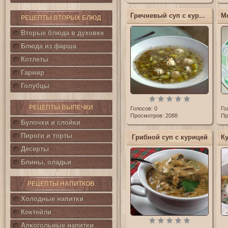
Гречневый суп с куриными клецками
РЕЦЕПТЫ ВТОРЫХ БЛЮД
Вторые блюда в духовке
Блюда из фарша
Котлеты
Гарнир
Голубцы
РЕЦЕПТЫ ВЫПЕЧКИ
Голосов:
0
Го
Просмотров: 2088
Пр
Булочки и слойки
Пироги и торты
Грибной суп с курицей
Десерты
Блины, оладьи
РЕЦЕПТЫ НАПИТКОВ
Холодные напитки
Коктейли
Алкогольные напитки