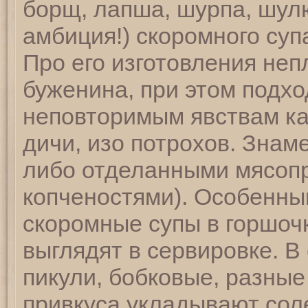
борщ, лапша, шурпа, шу
амбиция!) скоромного суп
Про его изготовления неп
буженина, при этом подход
неповторимым явствам кас
дичи, изо потрохов. Зна
либо отделанными мясопр
копченостями). Особенны
скоромные супы в горшочк
выглядят в сервировке. 
пикули, бобковые, разные
привкуса укладывают сол