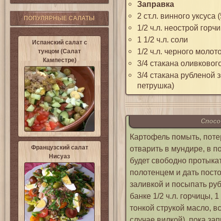
Заправка
2 ст.л. винного уксуса 
ПОПУЛЯРНЫЕ САЛАТЫ
1/2 ч.л. неострой горч
1 1/2 ч.л. соли
Испанский салат с
1/2 ч.л. черного молот
тунцом (Салат
Кампестре)
3/4 стакана оливковог
3/4 стакана рубленой з
петрушка)
Спосо
Картофель помыть, потер
Французский салат
отварить в мундире, в п
Нисуаз
будет свободно протыкат
полотенцем и дать посто
заливкой и посыпать руб
банке 1/2 ч.л. горчицы, 1
тонкой струкой масло, в
случае вилкой), пока за