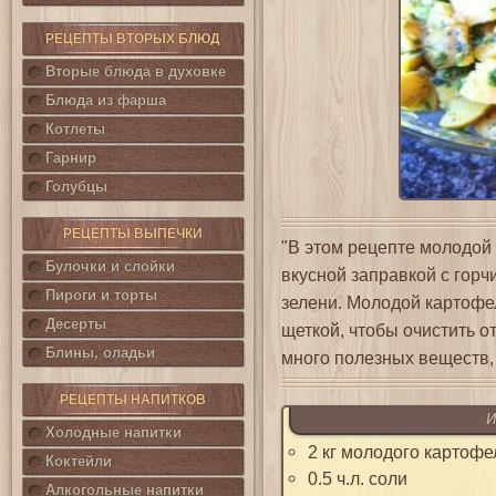
РЕЦЕПТЫ ВТОРЫХ БЛЮД
Вторые блюда в духовке
Блюда из фарша
Котлеты
Гарнир
Голубцы
РЕЦЕПТЫ ВЫПЕЧКИ
"В этом рецепте молодой
Булочки и слойки
вкусной заправкой с гор
Пироги и торты
зелени. Молодой картофел
Десерты
щеткой, чтобы очистить о
Блины, оладьи
много полезных веществ, 
РЕЦЕПТЫ НАПИТКОВ
И
Холодные напитки
2 кг молодого картофе
Коктейли
0.5 ч.л. соли
Алкогольные напитки