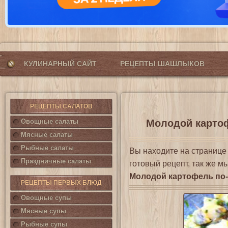
КУЛИНАРНЫЙ САЙТ
РЕЦЕПТЫ ШАШЛЫКОВ
РЕЦЕПТЫ САЛАТОВ
Овощные салаты
Молодой картоф
Мясные салаты
Рыбные салаты
Вы находите на страниц
Праздничные салаты
готовый рецепт, так же м
Молодой картофель по
РЕЦЕПТЫ ПЕРВЫХ БЛЮД
Овощные супы
Мясные супы
Рыбные супы