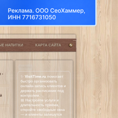
ЫЕ НАПИТКИ
КАРТА САЙТА
Реклама
 -
✨
VisitTime.ru
помогает
быстро организовать
онлайн-запись клиентов и
держать расписание под
контролем.
й
📅 Настройте услуги и
длительность приёма,
откройте свободные окна
— и клиенты запишутся