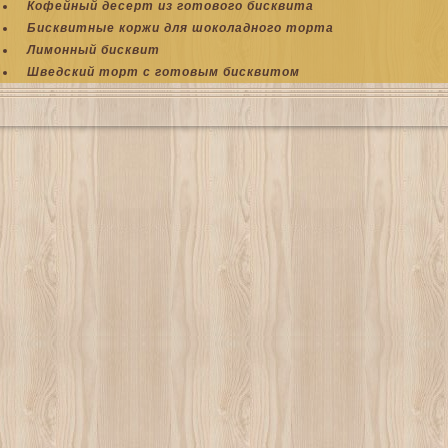
Кофейный десерт из готового бисквита
Бисквитные коржи для шоколадного торта
Лимонный бисквит
Шведский торт с готовым бисквитом