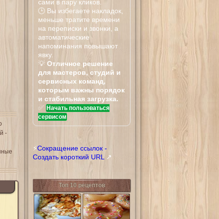
сами в пару кликов.
🕒 Вы избегаете накладок,
меньше тратите времени
на переписки и звонки, а
автоматические
напоминания повышают
явку.
💡
Отличное решение
для мастеров, студий и
сервисных команд,
которым важны порядок
и стабильная загрузка.
✅
Начать пользоваться
сервисом
о
й -
⚡
Сокращение ссылок -
енные
Создать короткий URL
↗
Топ 10 рецептов
Тилапия
Донатсы Криспи
запеченная в
Крим
сливочном
соусе с