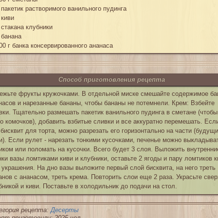
 пакетик растворимого ванильного пудинга
 киви
 стакана клубники
 банана
00 г банка консервированного ананаса
Способ приготовления рецепта
ежьте фрукты кружочками. В отдельной миске смешайте содержимое ба
насов и нарезанные бананы, чтобы бананы не потемнели. Крем: Взбейте
вки. Тщательно размешать пакетик ванильного пудинга в сметане (чтобы
о комочков), добавить взбитые сливки и все аккуратно перемешать. Есл
 бисквит для торта, можно разрезать его горизонтально на части (будущ
и). Если рулет - нарезать тонкими кусочками, печенье можно выкладыва
иком или поломать на кусочки. Всего будет 3 слоя. Выложить внутренни
нки вазы ломтиками киви и клубники, оставьте 2 ягоды и пару ломтиков к
 украшения. На дно вазы выложите первый слой бисквита, на него треть
анов с ананасом, треть крема. Повторить слои еще 2 раза. Украсьте све
бникой и киви. Поставьте в холодильник до подачи на стол.
егория рецепта:
Десерты
пт приготовили: 2025 чел.