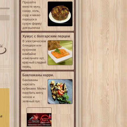
Просейте
вместе муку,
сахар, соль,
соду и какао-
порошок в
сухую форму
для выпечки
Хумус с болгарским перцем
В электрическом
блендере или
кухонном
комбайне
измельчите нут,
красный сладкий
перец,
Баклажаны карри.
Баклажаны
нарезать
кубиками. Мелко
порубить мяту,
чеснок и
зеленый лук.
ов