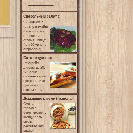
Реклама
Свекольный салат с
чесноком и
Свёклу вымойте
и отварите до
готовности,
около 45 минут
(или 20 минут в
скороварке).
Батат в духовке
Разогрейте
духовку до 200
С. Слегка
смажьте жиром
противень или
проложите
пергаментом.
Домашние мюсли (гранола)
Смешать
геркулес,
семечки/орехи,
корицу, соль,
мед и
растительное
масло.