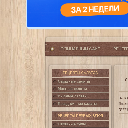
КУЛИНАРНЫЙ САЙТ
РЕЦЕ
РЕЦЕПТЫ САЛАТОВ
С
Овощные салаты
Мясные салаты
Рыбные салаты
Вы на
Праздничные салаты
биск
десе
РЕЦЕПТЫ ПЕРВЫХ БЛЮД
Овощные супы