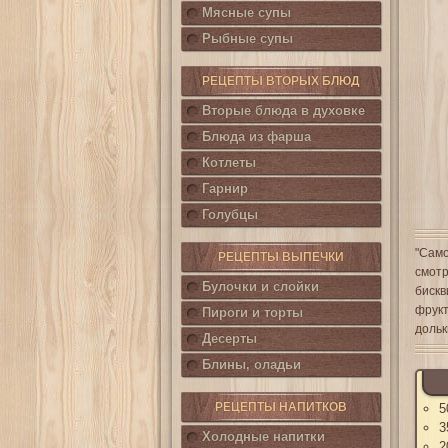
Мясные супы
Рыбные супы
РЕЦЕПТЫ ВТОРЫХ БЛЮД
Вторые блюда в духовке
Блюда из фарша
Котлеты
Гарнир
Голубцы
"Само
РЕЦЕПТЫ ВЫПЕЧКИ
смотр
Булочки и слойки
бискв
фрукт
Пироги и торты
дольк
Десерты
Блины, оладьи
РЕЦЕПТЫ НАПИТКОВ
5
3
Холодные напитки
2