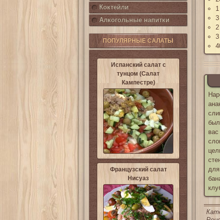
Коктейли
1
3
Алкогольные напитки
2
3
ПОПУЛЯРНЫЕ САЛАТЫ
4
Испанский салат с
тунцом (Салат
Кампестре)
Нар
ана
сли
был
вас
сло
цел
сте
для
Французский салат
Нисуаз
бан
клу
Кат
Реце