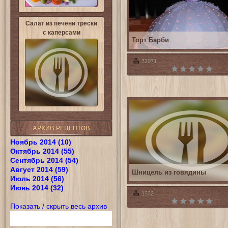
Салат из печени трески
с каперсами
Торт Барби
32071
АРХИВ РЕЦЕПТОВ
Ноябрь 2014 (10)
Октябрь 2014 (55)
Сентябрь 2014 (54)
Август 2014 (59)
Шницель из говядины
Июль 2014 (56)
Июнь 2014 (32)
1332
Показать / скрыть весь архив