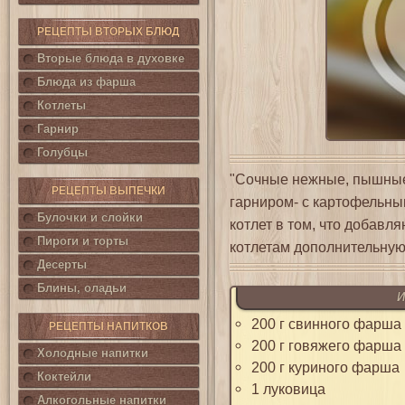
РЕЦЕПТЫ ВТОРЫХ БЛЮД
Вторые блюда в духовке
Блюда из фарша
Котлеты
Гарнир
Голубцы
"Сочные нежные, пышные 
РЕЦЕПТЫ ВЫПЕЧКИ
гарниром- с картофельны
Булочки и слойки
котлет в том, что добавл
Пироги и торты
котлетам дополнительную
Десерты
Блины, оладьи
И
200 г свинного фарша
РЕЦЕПТЫ НАПИТКОВ
200 г говяжего фарша
Холодные напитки
200 г куриного фарша
Коктейли
1 луковица
Алкогольные напитки