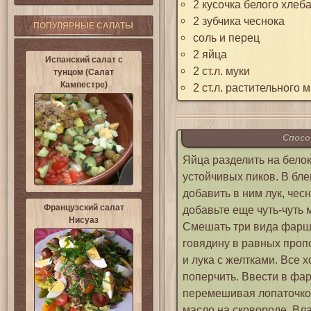
2 кусочка белого хлеба
2 зубчика чеснока
ПОПУЛЯРНЫЕ САЛАТЫ
соль и перец
2 яйца
Испанский салат с
2 ст.л. муки
тунцом (Салат
Кампестре)
2 ст.л. растительного 
Спосо
Яйца разделить на белок
устойчивых пиков. В бл
добавить в ним лук, чес
Французский салат
добавьте еще чуть-чуть
Нисуаз
Смешать три вида фарша
говядину в равных проп
и лука с желтками. Все
поперчить. Ввести в фа
перемешивая лопаточкой
масло на сковороде. Вл