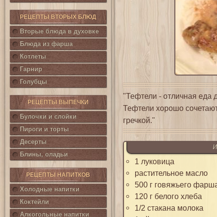
РЕЦЕПТЫ ВТОРЫХ БЛЮД
Вторые блюда в духовке
Блюда из фарша
Котлеты
Гарнир
Голубцы
"Тефтели - отличная еда д
РЕЦЕПТЫ ВЫПЕЧКИ
Тефтели хорошо сочетают
Булочки и слойки
гречкой."
Пироги и торты
Десерты
И
Блины, оладьи
1 луковица
растительное масло
РЕЦЕПТЫ НАПИТКОВ
500 г говяжьего фарш
Холодные напитки
120 г белого хлеба
Коктейли
1/2 стакана молока
Алкогольные напитки