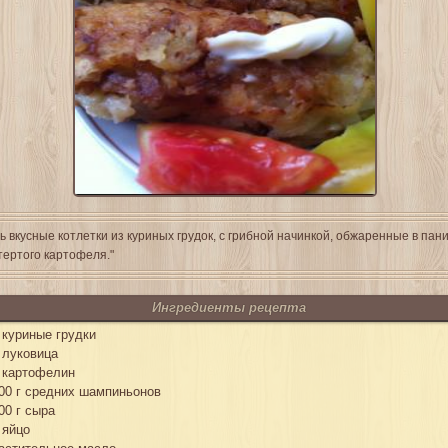
ь вкусные котлетки из куриных грудок, с грибной начинкой, обжаренные в пан
тертого картофеля."
Ингредиенты рецепта
 куриные грудки
 луковица
 картофелин
00 г средних шампиньонов
00 г сыра
 яйцо