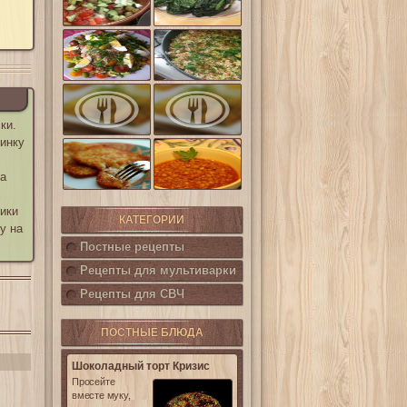
шпинат
(Салат
Кампестре)
Французский
Ленивые
салат Нисуаз
кабачки
Овощная
Салат из печени
запеканка из
трески с
кабачков и
каперсами
ки.
баклажанов
чинку
Картофельные
котлетки с
Горошница
кукурузой
на
х
тики
КАТЕГОРИИ
у на
Постные рецепты
Рецепты для мультиварки
Рецепты для СВЧ
ПОСТНЫЕ БЛЮДА
Шоколадный торт Кризис
Просейте
вместе муку,