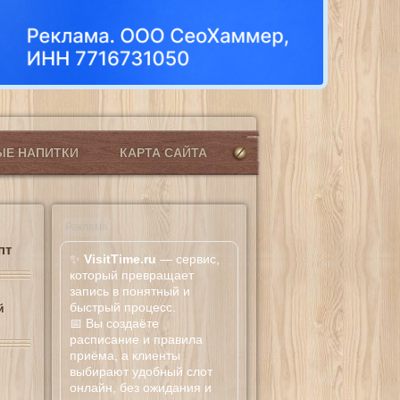
ЫЕ НАПИТКИ
КАРТА САЙТА
Реклама
пт
✨
VisitTime.ru
— сервис,
который превращает
запись в понятный и
быстрый процесс.
й
📅 Вы создаёте
расписание и правила
приёма, а клиенты
выбирают удобный слот
онлайн, без ожидания и