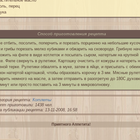
астительное масло
оль, перец
ука
Способ приготовления рецепта
е отбить, посолить, поперчить и порезать порционно на небольшие кусоч
 и грибы порезать мелко кубиками и обжарить на сковороде. Грибную на
ожить на филе в виде котлеток и посыпать сыром, натертым на крупной
ке. Филе свернуть в рулетики. Картошку очистить от кожуры и натереть 
пной терке. Рулетики обвалять в муке, затем в яйце, и присыпать с обеи
рон натертой картошкой, чтобы образовать корочку в 3 мм. Мясные руле
арить немного на масле, а затем отправить в разогретую до 180С духовк
минут или просто поставить на 3 минуты в микроволновку.
егория рецепта:
Котлеты
пт приготовили: 1438 чел.
 публикации рецепта: 13-11-2008, 16:58
Приятного Аппетита!