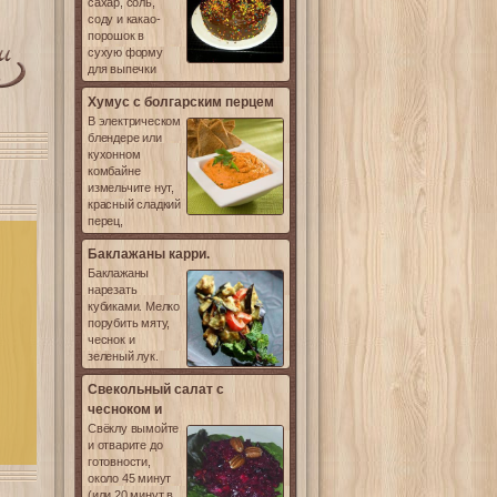
сахар, соль,
соду и какао-
порошок в
сухую форму
для выпечки
Хумус с болгарским перцем
В электрическом
блендере или
кухонном
комбайне
измельчите нут,
красный сладкий
перец,
Баклажаны карри.
Баклажаны
нарезать
кубиками. Мелко
порубить мяту,
чеснок и
зеленый лук.
Свекольный салат с
чесноком и
Свёклу вымойте
и отварите до
готовности,
около 45 минут
(или 20 минут в