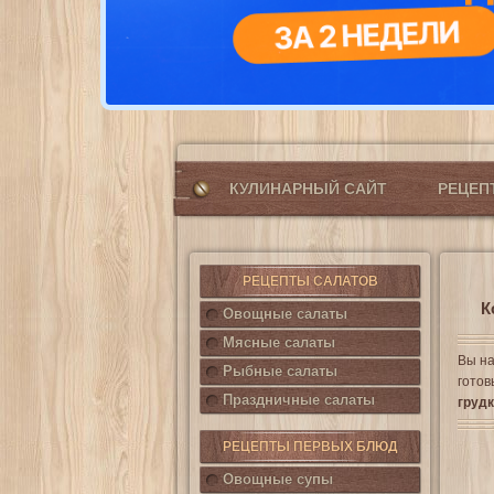
КУЛИНАРНЫЙ САЙТ
РЕЦЕ
РЕЦЕПТЫ САЛАТОВ
К
Овощные салаты
Мясные салаты
Вы на
Рыбные салаты
готов
Праздничные салаты
груд
РЕЦЕПТЫ ПЕРВЫХ БЛЮД
Овощные супы