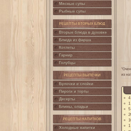
Мясные супы
Рыбные супы
РЕЦЕПТЫ ВТОРЫХ БЛЮД
Вторые блюда в духовке
Блюда из фарша
Котлеты
Гарнир
Голубцы
"Очен
из на
РЕЦЕПТЫ ВЫПЕЧКИ
Булочки и слойки
Пироги и торты
4
Десерты
1
Блины, оладьи
5
2
РЕЦЕПТЫ НАПИТКОВ
1
1
Холодные напитки