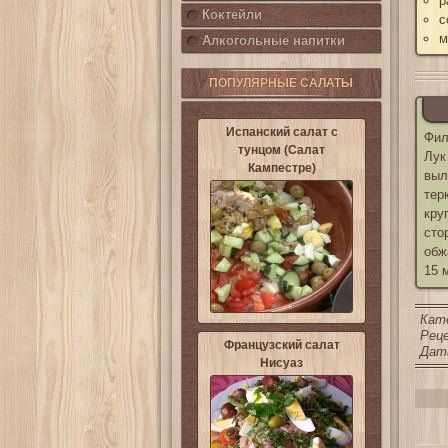
р
Коктейли
с
м
Алкогольные напитки
ПОПУЛЯРНЫЕ САЛАТЫ
Испанский салат с
Фил
тунцом (Салат
Лук
Кампестре)
выл
тер
кру
сто
обж
15 
Кат
Реце
Французский салат
Дата
Нисуаз