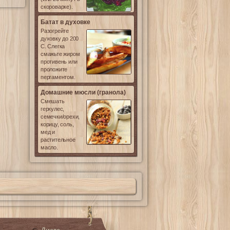
скороварке).
Батат в духовке
Разогрейте
духовку до 200
С. Слегка
смажьте жиром
противень или
проложите
пергаментом.
Домашние мюсли (гранола)
Смешать
геркулес,
семечки/орехи,
корицу, соль,
мед и
растительное
масло.