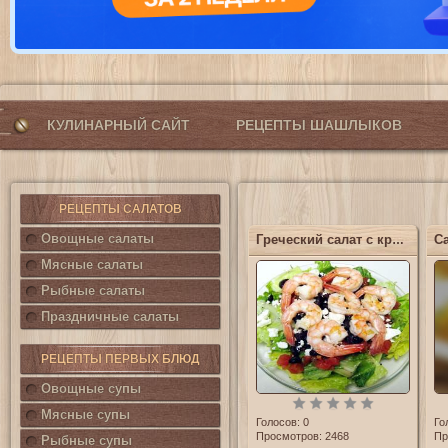
КУЛИНАРНЫЙ САЙТ
РЕЦЕПТЫ ШАШЛЫКОВ
РЕЦЕПТЫ САЛАТОВ
Овощные салаты
Греческий салат с креветками
Мясные салаты
Рыбные салаты
Праздничные салаты
РЕЦЕПТЫ ПЕРВЫХ БЛЮД
Овощные супы
Мясные супы
Голосов:
0
Го
Просмотров: 2468
Пр
Рыбные супы