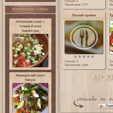
Голосов:
0
Го
Просмотров: 1777
Пр
ПОПУЛЯРНЫЕ САЛАТЫ
Летний крабик
Испанский салат с
тунцом (Салат
Кампестре)
Голосов:
0
Го
Просмотров: 1360
Пр
Французский салат
1
2
3
Нисуаз
Поде