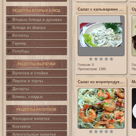
Салат с кальмарами и грибами
РЕЦЕПТЫ ВТОРЫХ БЛЮД
Вторые блюда в духовке
Блюда из фарша
Котлеты
Гарнир
Голубцы
РЕЦЕПТЫ ВЫПЕЧКИ
Голосов:
0
Го
Просмотров: 1385
Пр
Булочки и слойки
Пироги и торты
Салат из морепродуктов с рисовой лапшой
Десерты
Блины, оладьи
РЕЦЕПТЫ НАПИТКОВ
Холодные напитки
Коктейли
Алкогольные напитки