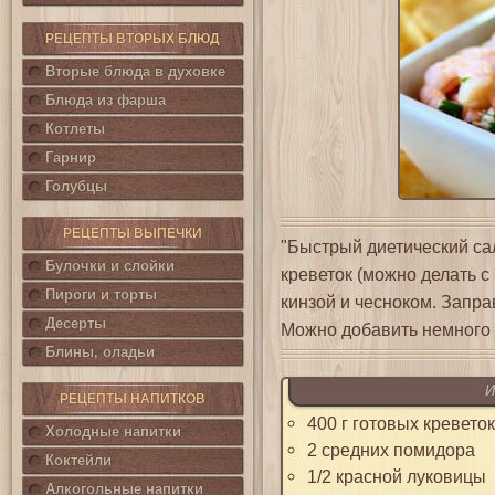
РЕЦЕПТЫ ВТОРЫХ БЛЮД
Вторые блюда в духовке
Блюда из фарша
Котлеты
Гарнир
Голубцы
РЕЦЕПТЫ ВЫПЕЧКИ
"Быстрый диетический сал
Булочки и слойки
креветок (можно делать с
Пироги и торты
кинзой и чесноком. Запра
Десерты
Можно добавить немного м
Блины, оладьи
И
РЕЦЕПТЫ НАПИТКОВ
400 г готовых кревето
Холодные напитки
2 средних помидора
Коктейли
1/2 красной луковицы
Алкогольные напитки