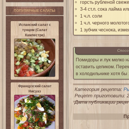
горсть рубленой свеже
3-4 ст.л. сока лайма и
ПОПУЛЯРНЫЕ САЛАТЫ
1 ч.л. соли
1 ч.л. черного молотог
Испанский салат с
1 зубчик чеснока, изме
тунцом (Салат
Кампестре)
Спосо
Помидоры и лук мелко н
оставить целиком. Пере
в холодильнике хотя бы 
Французский салат
Категория рецепта:
Р
Нисуаз
Рецепт приготовили: 2
Дата публикации рецепт
Пр