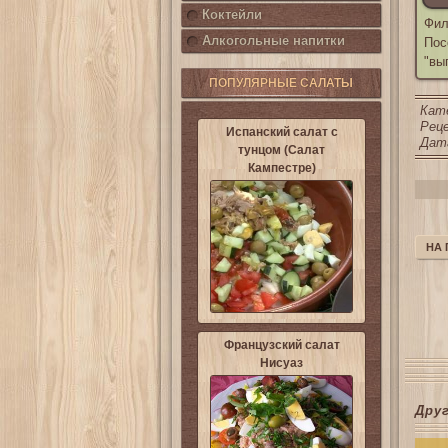
Коктейли
Фил
Алкогольные напитки
Пос
"вы
ПОПУЛЯРНЫЕ САЛАТЫ
Кат
Реце
Испанский салат с
Дата
тунцом (Салат
Кампестре)
НА
Французский салат
Нисуаз
Дру