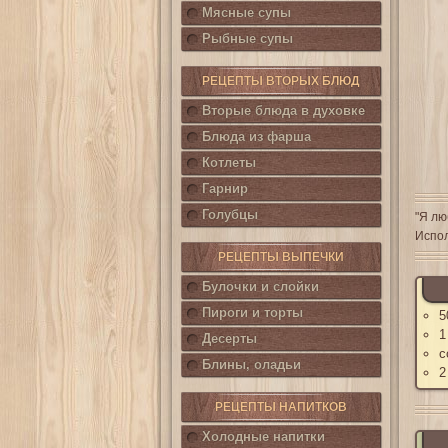
Мясные супы
Рыбные супы
РЕЦЕПТЫ ВТОРЫХ БЛЮД
Вторые блюда в духовке
Блюда из фарша
Котлеты
Гарнир
Голубцы
"Я лю
Испол
РЕЦЕПТЫ ВЫПЕЧКИ
Булочки и слойки
Пироги и торты
5
1
Десерты
с
Блины, оладьи
2
РЕЦЕПТЫ НАПИТКОВ
Холодные напитки