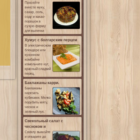
Просейте
вместе муку,
сахар, соль,
соду и какао-
порошок в
сухую форму
для выпечки
Хумус с болгарским перцем
В электрическом
блендере или
кухонном
комбайне
измельчите нут,
красный сладкий
перец,
Баклажаны карри.
Баклажаны
нарезать
кубиками. Мелко
порубить мяту,
чеснок и
зеленый лук.
Свекольный салат с
чесноком и
Свёклу вымойте
и отварите до