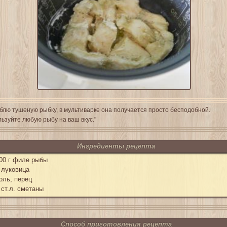
блю тушеную рыбку, в мультиварке она получается просто бесподобной.
ьзуйте любую рыбу на ваш вкус."
Ингредиенты рецепта
00 г филе рыбы
 луковица
оль, перец
 ст.л. сметаны
Способ приготовления рецепта