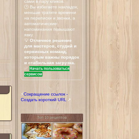
сами в пару кликов.
🕒 Вы избегаете накладок,
меньше тратите времени
на переписки и звонки, а
автоматические
напоминания повышают
явку.
💡
Отличное решение
для мастеров, студий и
сервисных команд,
которым важны порядок
и стабильная загрузка.
✅
Начать пользоваться
сервисом
⚡
Сокращение ссылок -
Создать короткий URL
↗
Топ 10 рецептов
Тилапия
Донатсы Криспи
запеченная в
Крим
сливочном
соусе с