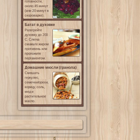
готовности,
около 45 минут
(или 20 минут в
скороварке).
Батат в духовке
Разогрейте
духовку до 200
С. Слегка
смажьте жиром
противень или
проложите
пергаментом.
Домашние мюсли (гранола)
Смешать
геркулес,
семечки/орехи,
корицу, соль,
мед и
растительное
масло.