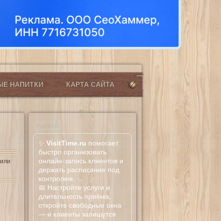
ЫЕ НАПИТКИ
КАРТА САЙТА
Реклама
✨
VisitTime.ru
помогает
быстро организовать
онлайн-запись клиентов и
вили
держать расписание под
контролем.
📅 Настройте услуги и
длительность приёма,
откройте свободные окна
— и клиенты запишутся