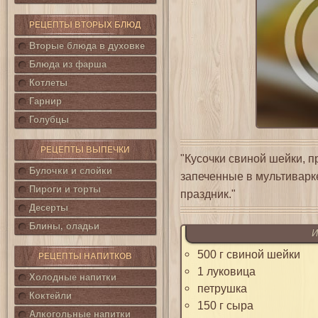
РЕЦЕПТЫ ВТОРЫХ БЛЮД
Вторые блюда в духовке
Блюда из фарша
Котлеты
Гарнир
Голубцы
РЕЦЕПТЫ ВЫПЕЧКИ
"Кусочки свиной шейки, 
Булочки и слойки
запеченные в мультиварке
Пироги и торты
праздник."
Десерты
Блины, оладьи
И
500 г свиной шейки
РЕЦЕПТЫ НАПИТКОВ
1 луковица
Холодные напитки
петрушка
Коктейли
150 г сыра
Алкогольные напитки