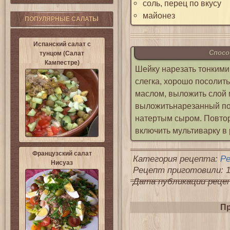
соль, перец по вкусу
майонез
ПОПУЛЯРНЫЕ САЛАТЫ
Испанский салат с
Спосо
тунцом (Салат
Кампестре)
Шейку нарезать тонкими 
слегка, хорошо посолить
маслом, выложить слой 
выложитьнарезанный пол
натертым сыром. Повтор
включить мультиварку в 
Французский салат
Категория рецепта:
Р
Нисуаз
Рецепт приготовили: 1
Дата публикации рецепт
Пр