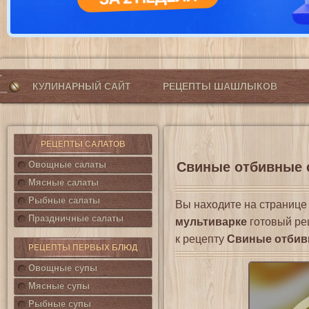
КУЛИНАРНЫЙ САЙТ
РЕЦЕПТЫ ШАШЛЫКОВ
РЕЦЕПТЫ САЛАТОВ
Овощные салаты
Свиные отбивные с
Мясные салаты
Рыбные салаты
Вы находите на страниц
Праздничные салаты
мультиварке
готовый ре
к рецепту
Свиные отбив
РЕЦЕПТЫ ПЕРВЫХ БЛЮД
Овощные супы
Мясные супы
Рыбные супы