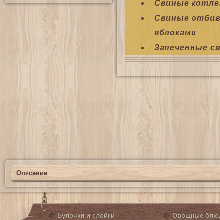
Свиные котле
Свиные отбив
яблоками
Запеченные св
Описание
Булочки и слойки
Овощные блю