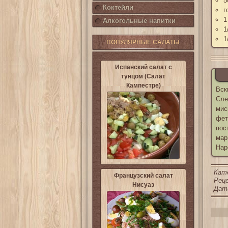
5
Коктейли
г
1
Алкогольные напитки
1
1
ПОПУЛЯРНЫЕ САЛАТЫ
Испанский салат с
тунцом (Салат
Кампестре)
Вск
Сле
мис
фет
пос
мар
Нар
Кат
Французский салат
Реце
Нисуаз
Дата