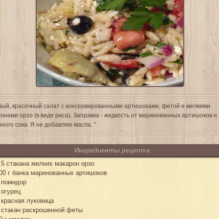
ный, красочный салат с консервированными артишоками, фетой и мелкими
онами орзо (в виде риса). Заправка - жидкость от маринованных артишоков и
ного сока. Я не добавляю масла. "
Ингредиенты рецепта
.5 стакана мелких макарон орзо
00 г банка маринованных артишоков
 помидор
 огурец
 красная луковица
 стакан раскрошенной феты