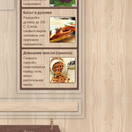
скороварке).
Батат в духовке
Разогрейте
духовку до 200
С. Слегка
смажьте жиром
противень или
проложите
пергаментом.
Домашние мюсли (гранола)
Смешать
геркулес,
семечки/орехи,
корицу, соль,
мед и
растительное
масло.