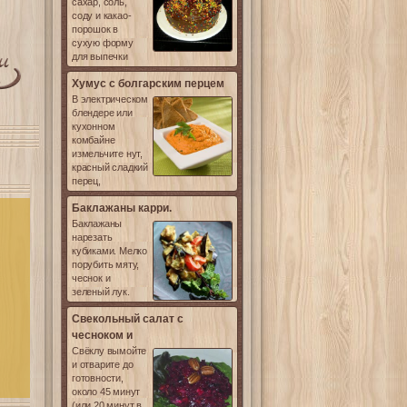
сахар, соль,
соду и какао-
порошок в
сухую форму
для выпечки
Хумус с болгарским перцем
В электрическом
блендере или
кухонном
комбайне
измельчите нут,
красный сладкий
перец,
Баклажаны карри.
Баклажаны
нарезать
кубиками. Мелко
порубить мяту,
чеснок и
зеленый лук.
Свекольный салат с
чесноком и
Свёклу вымойте
и отварите до
готовности,
около 45 минут
(или 20 минут в