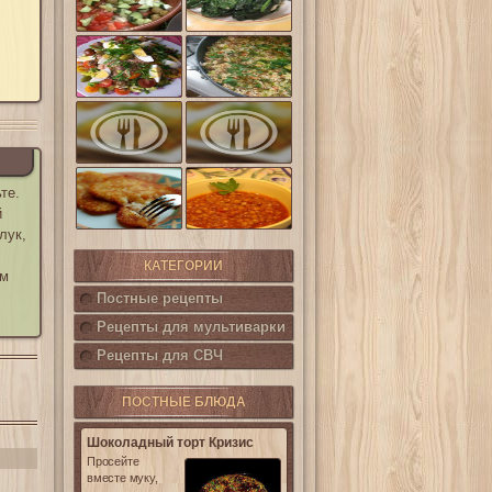
шпинат
(Салат
Кампестре)
Французский
Ленивые
салат Нисуаз
кабачки
Овощная
Салат из печени
запеканка из
трески с
кабачков и
каперсами
баклажанов
Картофельные
те.
котлетки с
Горошница
кукурузой
й
лук,
КАТЕГОРИИ
ым
Постные рецепты
Рецепты для мультиварки
Рецепты для СВЧ
ПОСТНЫЕ БЛЮДА
Шоколадный торт Кризис
Просейте
вместе муку,