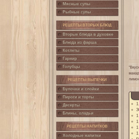
Мясные супы
Рыбные супы
РЕЦЕПТЫ ВТОРЫХ БЛЮД
Вторые блюда в духовке
Блюда из фарша
Котлеты
Гарнир
Голубцы
"Вкус
макар
лимон
РЕЦЕПТЫ ВЫПЕЧКИ
Булочки и слойки
Пироги и торты
1
Десерты
3
Блины, оладьи
1
1
РЕЦЕПТЫ НАПИТКОВ
1
1
Холодные напитки