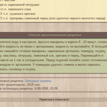
0 г маслин
орсть нарезанной петрушки
 ст.л. лимонного сока
/2 ч.л. сушеного орегано
/2 ч.л. приправы лимонный перец (или щепотка черного молотого перца)
Способ приготовления рецепта
ипятите воду в кастрюле, бросьте макароны и варите 8 - 10 минут; откинь
йте жидкость из банки с артишоками, жидкость не выливайте. В большо
ке смешайте готовые макароны, нарезанные артишоки, помидор, огурец, 
у, маслины, петрушку, лимонный сок, орегано и перец. Перемешайте и
тавьте на 1 час в холодильник. Перед подачей полейте салат отложенн
инадом от артишоков. У помидора удалить семена и мелко нарезать.
езать луковицу и огурец.
егория рецепта:
Овощные салаты
пт приготовили: 2518 чел.
 публикации рецепта: 5-09-2008, 20:09
Приятного Аппетита!