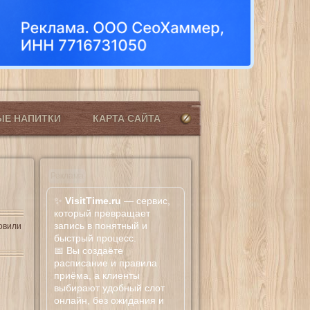
ЫЕ НАПИТКИ
КАРТА САЙТА
Реклама
✨
VisitTime.ru
— сервис,
который превращает
запись в понятный и
товили
быстрый процесс.
📅 Вы создаёте
расписание и правила
приёма, а клиенты
выбирают удобный слот
онлайн, без ожидания и