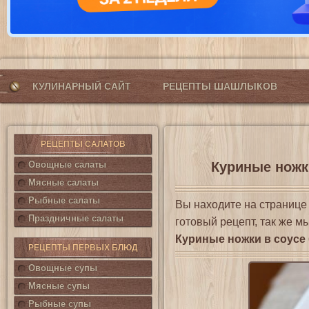
КУЛИНАРНЫЙ САЙТ
РЕЦЕПТЫ ШАШЛЫКОВ
РЕЦЕПТЫ САЛАТОВ
Овощные салаты
Куриные ножки
Мясные салаты
Рыбные салаты
Вы находите на страниц
Праздничные салаты
готовый рецепт, так же м
Куриные ножки в соусе
РЕЦЕПТЫ ПЕРВЫХ БЛЮД
Овощные супы
Мясные супы
Рыбные супы