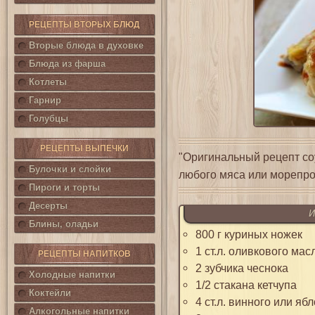
РЕЦЕПТЫ ВТОРЫХ БЛЮД
Вторые блюда в духовке
Блюда из фарша
Котлеты
Гарнир
Голубцы
РЕЦЕПТЫ ВЫПЕЧКИ
"Оригинальный рецепт со
Булочки и слойки
любого мяса или морепро
Пироги и торты
Десерты
И
Блины, оладьи
800 г куриных ножек
1 ст.л. оливкового мас
РЕЦЕПТЫ НАПИТКОВ
2 зубчика чеснока
Холодные напитки
1/2 стакана кетчупа
Коктейли
4 ст.л. винного или яб
Алкогольные напитки