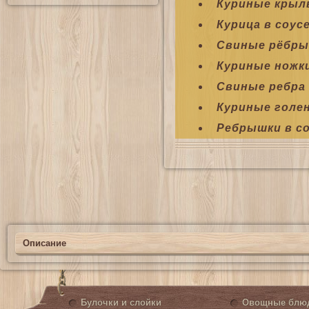
Куриные крыл
Курица в соус
Свиные рёбры
Куриные ножк
Свиные ребра 
Куриные голе
Ребрышки в со
Описание
Булочки и слойки
Овощные блю