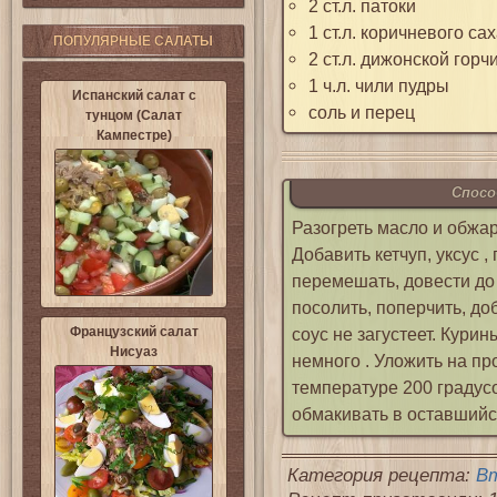
2 ст.л. патоки
1 ст.л. коричневого са
ПОПУЛЯРНЫЕ САЛАТЫ
2 ст.л. дижонской горч
1 ч.л. чили пудры
Испанский салат с
соль и перец
тунцом (Салат
Кампестре)
Спосо
Разогреть масло и обжа
Добавить кетчуп, уксус ,
перемешать, довести до 
посолить, поперчить, до
Французский салат
соус не загустеет. Кури
Нисуаз
немного . Уложить на пр
температуре 200 градусо
обмакивать в оставшийс
Категория рецепта:
Вт