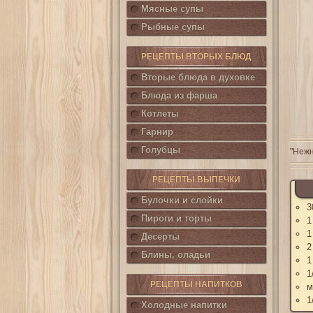
Мясные супы
Рыбные супы
РЕЦЕПТЫ ВТОРЫХ БЛЮД
Вторые блюда в духовке
Блюда из фарша
Котлеты
Гарнир
Голубцы
"Нежн
РЕЦЕПТЫ ВЫПЕЧКИ
Булочки и слойки
3
Пироги и торты
1
1
Десерты
2
Блины, оладьи
1
1
РЕЦЕПТЫ НАПИТКОВ
м
1
Холодные напитки