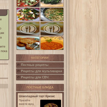
шпинат
(Салат
Кампестре)
Французский
Ленивые
салат Нисуаз
кабачки
те
Овощная
Салат из печени
запеканка из
о
трески с
кабачков и
каперсами
щам
баклажанов
 а
Картофельные
котлетки с
Горошница
кукурузой
рите
 пока
КАТЕГОРИИ
Постные рецепты
Рецепты для мультиварки
Рецепты для СВЧ
ПОСТНЫЕ БЛЮДА
Шоколадный торт Кризис
Просейте
вместе муку,