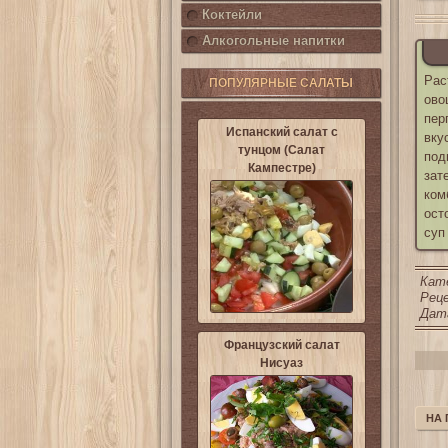
Коктейли
Алкогольные напитки
Рас
ПОПУЛЯРНЫЕ САЛАТЫ
ово
пер
Испанский салат с
вку
тунцом (Салат
под
Кампестре)
зат
ком
ост
суп
Кат
Реце
Дата
Французский салат
Нисуаз
НА