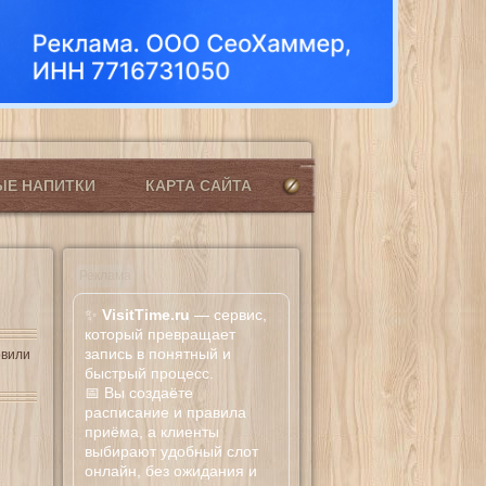
ЫЕ НАПИТКИ
КАРТА САЙТА
Реклама
✨
VisitTime.ru
— сервис,
который превращает
запись в понятный и
овили
быстрый процесс.
📅 Вы создаёте
расписание и правила
приёма, а клиенты
выбирают удобный слот
онлайн, без ожидания и