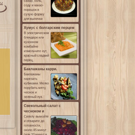
сахар, соль,
соду и какао-
порошок в
сухую форму
для выпечки
Хумус с болгарским перцем
В электрическом
блендере или
кухонном
комбайне
измельчите нут,
красный сладкий
перец,
Баклажаны карри.
Баклажаны
нарезать
кубиками. Мелко
порубить мяту,
чеснок и
зеленый лук.
Свекольный салат с
чесноком и
Свёклу вымойте
и отварите до
готовности,
около 45 минут
(или 20 минут в