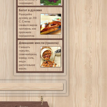
скороварке).
Батат в духовке
Разогрейте
духовку до 200
С. Слегка
смажьте жиром
противень или
проложите
пергаментом.
Домашние мюсли (гранола)
Смешать
геркулес,
семечки/орехи,
корицу, соль,
мед и
растительное
масло.