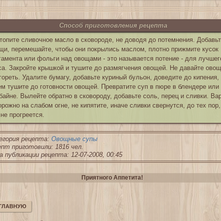
Способ приготовления рецепта
топите сливочное масло в сковороде, не доводя до потемнения. Добавь
щи, перемешайте, чтобы они покрылись маслом, плотно прижмите кусок
гамента или фольги над овощами - это называется потение - для лучшег
са. Закройте крышкой и тушите до размягчения овощей. Не давайте ово
гореть. Удалите бумагу, добавьте куриный бульон, доведите до кипения,
ем тушите до готовности овощей. Превратите суп в пюре в блендере или
байне. Вылейте обратно в сковороду, добавьте соль, перец и сливки. Ва
орожно на слабом огне, не кипятите, иначе сливки свернутся, до тех пор,
 не прогреется.
егория рецепта:
Овощные супы
пт приготовили: 1816 чел.
 публикации рецепта: 12-07-2008, 00:45
Приятного Аппетита!
 ГЛАВНУЮ