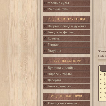
Мясные супы
Рыбные супы
РЕЦЕПТЫ ВТОРЫХ БЛЮД
Вторые блюда в духовке
Блюда из фарша
Котлеты
Гарнир
Голубцы
"Очен
залив
РЕЦЕПТЫ ВЫПЕЧКИ
Булочки и слойки
Пироги и торты
5
1
Десерты
1
Блины, оладьи
2
к
РЕЦЕПТЫ НАПИТКОВ
с
Холодные напитки