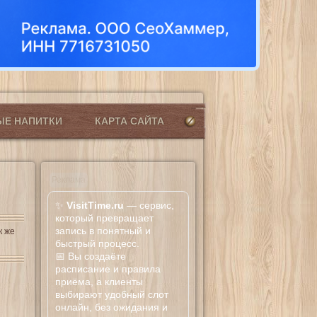
ЫЕ НАПИТКИ
КАРТА САЙТА
Реклама
✨
VisitTime.ru
— сервис,
который превращает
запись в понятный и
к же
быстрый процесс.
📅 Вы создаёте
расписание и правила
приёма, а клиенты
выбирают удобный слот
онлайн, без ожидания и