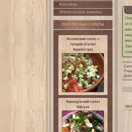
Коктейли
Алкогольные напитки
Отв
ост
ПОПУЛЯРНЫЕ САЛАТЫ
мас
кап
Испанский салат с
мел
тунцом (Салат
Зал
Кампестре)
сла
Кат
Реце
Дата
Французский салат
НА
Нисуаз