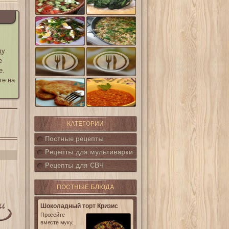
шпинат
(Салат
Кампестре)
Французский
Ленивые
салат Нисуаз
кабачки
ду
Овощная
Салат из печени
запеканка из
е
трески с
кабачков и
каперсами
е.
баклажанов
те на
Картофельные
котлетки с
Горошница
кукурузой
КАТЕГОРИИ
Постные рецепты
Рецепты для мультиварки
Рецепты для СВЧ
ПОСТНЫЕ БЛЮДА
Шоколадный торт Кризис
Просейте
вместе муку,