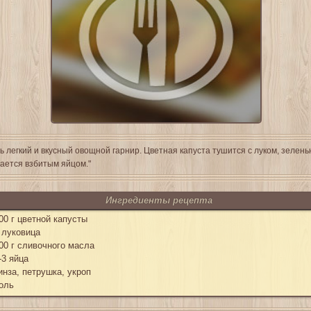
ь легкий и вкусный овощной гарнир. Цветная капуста тушится с луком, зелень
ается взбитым яйцом."
Ингредиенты рецепта
00 г цветной капусты
 луковица
00 г сливочного масла
-3 яйца
инза, петрушка, укроп
оль