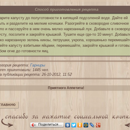
Способ приготовления рецепта
арите капусту до полуготовности в кипящей подсоленой воде. Дайте ей
ыть и разделите на мелкие кочешки. Разогрейте в сковородке сливочное
ло и пассеруйте в нем очень мелко нарезанный лук. Добавьте в сковоро
усту, посолите и закройте крышкой. Тушите еще где-то 10 минут. Добавьт
ко нарезанную зелень кинзы, петрушки, укропа, хорошенько перемешайт
ейте капусту взбитыми яйцами, перемешайте, закройте крышкой и готовь
бом огне до готовности яиц.
егория рецепта:
Гарниры
пт приготовили: 1445 чел.
 публикации рецепта: 26-10-2012, 11:52
Приятного Аппетита!
 ГЛАВНУЮ
Поделиться…