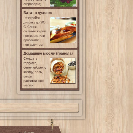
скороварке).
Батат в духовке
Разогрейте
духовку до 200
С. Слегка
смажьте жиром
противень или
проложите
пергаментом.
Домашние мюсли (гранола)
Смешать
геркулес,
семечки/орехи,
корицу, соль,
мед и
растительное
масло.