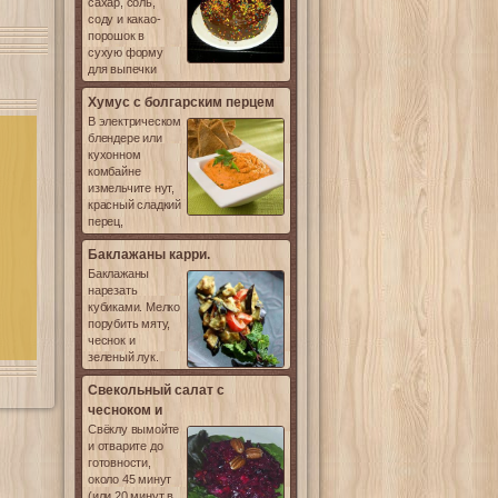
сахар, соль,
соду и какао-
порошок в
сухую форму
для выпечки
Хумус с болгарским перцем
В электрическом
блендере или
кухонном
комбайне
измельчите нут,
красный сладкий
перец,
Баклажаны карри.
Баклажаны
нарезать
кубиками. Мелко
порубить мяту,
чеснок и
зеленый лук.
Свекольный салат с
чесноком и
Свёклу вымойте
и отварите до
готовности,
около 45 минут
(или 20 минут в