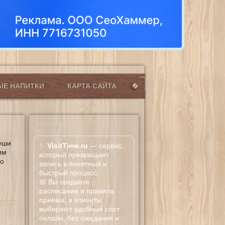
ЫЕ НАПИТКИ
КАРТА САЙТА
Реклама
уши
✨
VisitTime.ru
— сервис,
им
который превращает
го
запись в понятный и
быстрый процесс.
📅 Вы создаёте
расписание и правила
приёма, а клиенты
выбирают удобный слот
онлайн, без ожидания и