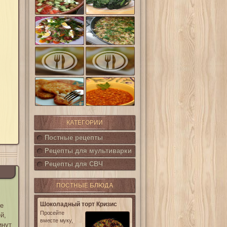
шпинат
(Салат
Кампестре)
Французский
Ленивые
салат Нисуаз
кабачки
Овощная
Салат из печени
запеканка из
трески с
кабачков и
каперсами
баклажанов
Картофельные
котлетки с
Горошница
кукурузой
КАТЕГОРИИ
Постные рецепты
Рецепты для мультиварки
Рецепты для СВЧ
ПОСТНЫЕ БЛЮДА
Шоколадный торт Кризис
те
Просейте
й,
вместе муку,
инут