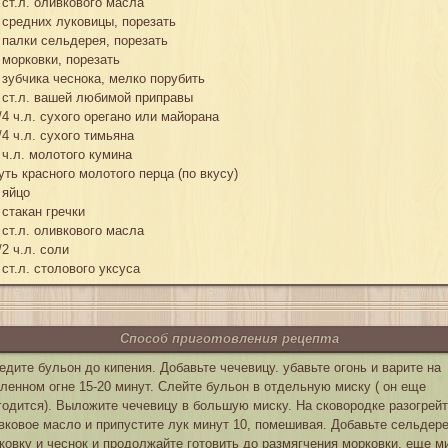
 ст.л. оливкового масла
 средних луковицы, порезать
 палки сельдерея, порезать
 морковки, порезать
 зубчика чеснока, мелко порубить
 ст.л. вашей любимой приправы
/4 ч.л. сухого орегано или майорана
/4 ч.л. сухого тимьяна
 ч.л. молотого кумина
уть красного молотого перца (по вкусу)
 яйцо
 стакан гречки
 ст.л. оливкового масла
/2 ч.л. соли
 ст.л. столового уксуса
Способ приготовления рецепта
едите бульон до кипения. Добавьте чечевицу. убавьте огонь и варите на
ленном огне 15-20 минут. Слейте бульон в отдельную миску ( он еще
годится). Выложите чечевицу в большую миску. На сковородке разогрей
вковое масло и припустите лук минут 10, помешивая. Добавьте сельдере
ковку и чеснок и продолжайте готовить до размягчения морковки, еще м