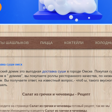
ПТЫ ШАШЛЫКОВ
ПИЦЦА
КОКТЕЙЛИ
ХОЛОДН
авка суши омск
ский домик это выгодная
доставка суши
в городе Омске. Покупая с
ом в " домике", вы покупаете роллы ресторанного качества, по низк
м. Вы получаете ответ, на известный вопрос,- чтоб ы, такого вкусно
шать.
Салат из гречки и чечевицы - Рецепт
ходите на странице
Салат из гречки и чечевицы
готовый рецепт, так же мы
товили Ингридиенты к рецепту
Салат из гречки и чечевицы
.