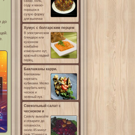
сахар, соль,
соду и какао-
порошок в
сухую форму
для выпечки
е до
т
Хумус с болгарским перцем
цей.
В электрическом
блендере или
е.
кухонном
комбайне
измельчите нут,
красный сладкий
перец,
Баклажаны карри.
Баклажаны
нарезать
кубиками. Мелко
порубить мяту,
чеснок и
зеленый лук.
Свекольный салат с
чесноком и
Свёклу вымойте
и отварите до
готовности,
лама
около 45 минут
(или 20 минут в