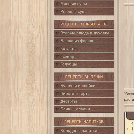
Мясные супы
Рыбные супы
РЕЦЕПТЫ ВТОРЫХ БЛЮД
Вторые блюда в духовке
Блюда из фарша
Котлеты
Гарнир
Голубцы
РЕЦЕПТЫ ВЫПЕЧКИ
Булочки и слойки
Пироги и торты
"Очен
расти
Десерты
Блины, оладьи
РЕЦЕПТЫ НАПИТКОВ
4
1
Холодные напитки