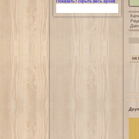
Показать / скрыть весь архив
Кат
Реце
Дата
НА
Дру