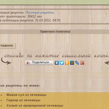
егория рецепта:
Постные рецепты
пт приготовили: 30412 чел.
 публикации рецепта: 31-03-2012, 04:05
Приятного Аппетита!
 ГЛАВНУЮ
Поделиться…
гие рецепты по теме:
Мамин суп из чечевицы
Гарнир из чечевицы
Салат из пророщенной чечевицы