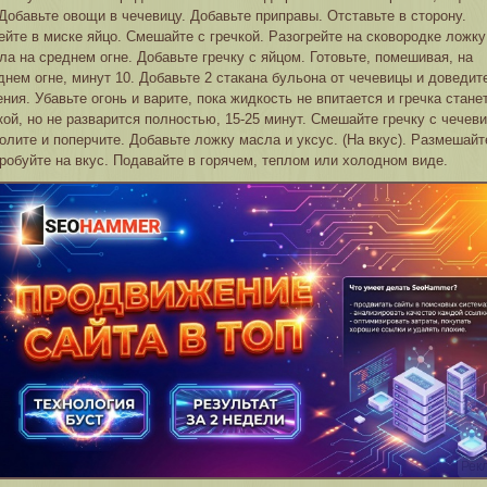
 Добавьте овощи в чечевицу. Добавьте приправы. Отставьте в сторону.
ейте в миске яйцо. Смешайте с гречкой. Разогрейте на сковородке ложку
ла на среднем огне. Добавьте гречку с яйцом. Готовьте, помешивая, на
днем огне, минут 10. Добавьте 2 стакана бульона от чечевицы и доведит
ения. Убавьте огонь и варите, пока жидкость не впитается и гречка стане
кой, но не разварится полностью, 15-25 минут. Смешайте гречку с чечеви
олите и поперчите. Добавьте ложку масла и уксус. (На вкус). Размешайт
робуйте на вкус. Подавайте в горячем, теплом или холодном виде.
Рек