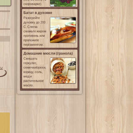
скороварке).
Батат в духовке
Разогрейте
духовку до 200
С. Слегка
смажьте жиром
противень или
проложите
пергаментом.
Домашние мюсли (гранола)
Смешать
геркулес,
семечки/орехи,
корицу, соль,
мед и
растительное
масло.