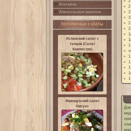
2
Коктейли
2
Алкогольные напитки
2
3
2
ПОПУЛЯРНЫЕ САЛАТЫ
2
1
Испанский салат с
1
тунцом (Салат
1
Кампестре)
ч
1
1
1
1
1
Французский салат
Нисуаз
Дов
мед
при
оли
мор