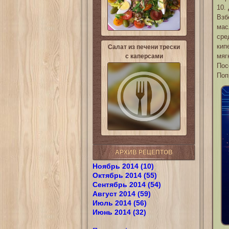
10.
Взб
мас
сре
кип
Салат из печени трески
мяг
с каперсами
Пос
Поп
АРХИВ РЕЦЕПТОВ
Ноябрь 2014 (10)
Октябрь 2014 (55)
Сентябрь 2014 (54)
Август 2014 (59)
Июль 2014 (56)
Июнь 2014 (32)