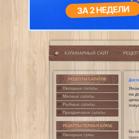
КУЛИНАРНЫЙ САЙТ
РЕЦЕ
РЕЦЕПТЫ САЛАТОВ
Дост
Овощные салаты
Япон
на д
Мясные салаты
цена
Рыбные салаты
поку
Праздничные салаты
РЕЦЕПТЫ ПЕРВЫХ БЛЮД
Вы на
Овощные супы
приго