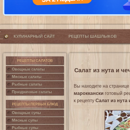
КУЛИНАРНЫЙ САЙТ
РЕЦЕПТЫ ШАШЛЫКОВ
РЕЦЕПТЫ САЛАТОВ
Овощные салаты
Салат из нута и че
Мясные салаты
Рыбные салаты
Вы находите на страниц
Праздничные салаты
мароккански
готовый рец
к рецепту
Салат из нута
РЕЦЕПТЫ ПЕРВЫХ БЛЮД
Овощные супы
Мясные супы
Рыбные супы