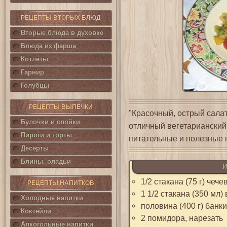
РЕЦЕПТЫ ВТОРЫХ БЛЮД
Вторые блюда в духовке
Блюда из фарша
Котлеты
Гарнир
Голубцы
РЕЦЕПТЫ ВЫПЕЧКИ
"Красочный, острый салат
Булочки и слойки
отличный вегетарианский 
Пироги и торты
питательные и полезные 
Десерты
Блины, оладьи
И
1/2 стакана (75 г) чеч
РЕЦЕПТЫ НАПИТКОВ
1 1/2 стакана (350 мл)
Холодные напитки
половина (400 г) банк
Коктейли
2 помидора, нарезать
Алкогольные напитки