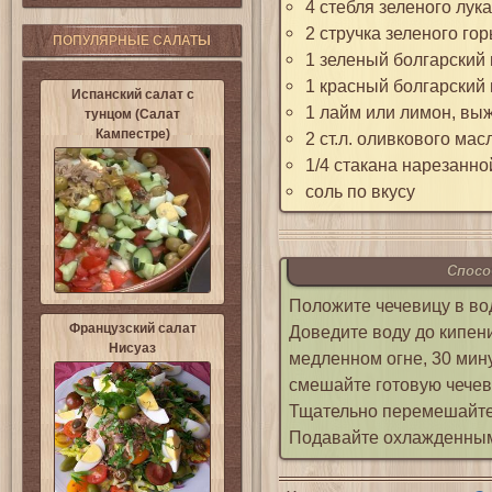
4 стебля зеленого лука
2 стручка зеленого гор
ПОПУЛЯРНЫЕ САЛАТЫ
1 зеленый болгарский 
1 красный болгарский 
Испанский салат с
1 лайм или лимон, выж
тунцом (Салат
Кампестре)
2 ст.л. оливкового мас
1/4 стакана нарезанно
соль по вкусу
Спосо
Положите чечевицу в вод
Французский салат
Доведите воду до кипени
Нисуаз
медленном огне, 30 мину
смешайте готовую чечев
Тщательно перемешайте.
Подавайте охлажденны