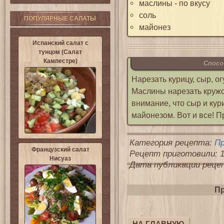
маслины - по вкусу
соль
ПОПУЛЯРНЫЕ САЛАТЫ
майонез
Испанский салат с
тунцом (Салат
Кампестре)
Спосо
Нарезать курицу, сыр, о
Маслины нарезать кружо
внимание, что сыр и кур
майонезом. Вот и все! П
Категория рецепта:
П
Французский салат
Рецепт приготовили: 1
Нисуаз
Дата публикации рецепт
Пр