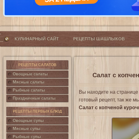
КУЛИНАРНЫЙ САЙТ
РЕЦЕПТЫ ШАШЛЫКОВ
РЕЦЕПТЫ САЛАТОВ
Овощные салаты
Салат с копчен
Мясные салаты
Рыбные салаты
Вы находите на страниц
Праздничные салаты
готовый рецепт, так же м
Салат с копченой куро
РЕЦЕПТЫ ПЕРВЫХ БЛЮД
Овощные супы
Мясные супы
Рыбные супы