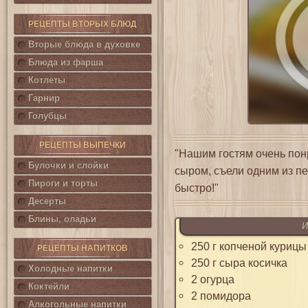
РЕЦЕПТЫ ВТОРЫХ БЛЮД
Вторые блюда в духовке
Блюда из фарша
Котлеты
Гарнир
Голубцы
РЕЦЕПТЫ ВЫПЕЧКИ
"Нашим гостям очень понр
Булочки и слойки
сыром, съели одним из п
Пироги и торты
быстро!"
Десерты
Блины, оладьи
И
250 г копченой курицы
РЕЦЕПТЫ НАПИТКОВ
250 г сыра косичка
Холодные напитки
2 огурца
Коктейли
2 помидора
Алкогольные напитки