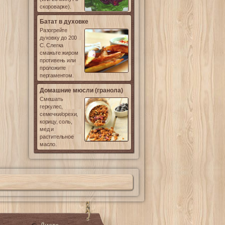
скороварке).
Батат в духовке
Разогрейте
духовку до 200
С. Слегка
смажьте жиром
противень или
проложите
пергаментом.
Домашние мюсли (гранола)
Смешать
геркулес,
семечки/орехи,
корицу, соль,
мед и
растительное
масло.