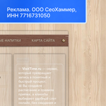
ЫЕ НАПИТКИ
КАРТА САЙТА
Реклама
✨
VisitTime.ru
— сервис,
который превращает
запись в понятный и
и
быстрый процесс.
📅 Вы создаёте
расписание и правила
приёма, а клиенты
выбирают удобный слот
онлайн, без ожидания и