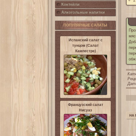
2
Коктейли
Алкогольные напитки
ПОПУЛЯРНЫЕ САЛАТЫ
Про
мяс
Испанский салат с
Доб
тунцом (Салат
пер
Кампестре)
пер
обж
Кат
Реце
Дата
Французский салат
Нисуаз
НА