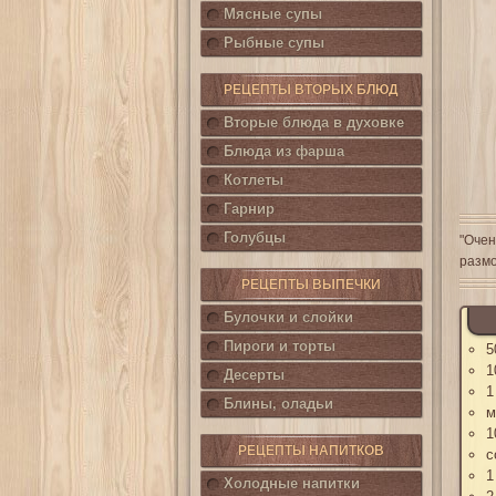
Мясные супы
Рыбные супы
РЕЦЕПТЫ ВТОРЫХ БЛЮД
Вторые блюда в духовке
Блюда из фарша
Котлеты
Гарнир
Голубцы
"Очен
размо
РЕЦЕПТЫ ВЫПЕЧКИ
Булочки и слойки
Пироги и торты
5
1
Десерты
1
Блины, оладьи
м
1
РЕЦЕПТЫ НАПИТКОВ
с
1
Холодные напитки