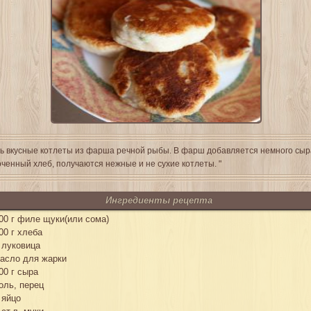
ь вкусные котлеты из фарша речной рыбы. В фарш добавляется немного сыр
ченный хлеб, получаются нежные и не сухие котлеты. "
Ингредиенты рецепта
00 г филе щуки(или сома)
00 г хлеба
 луковица
асло для жарки
00 г сыра
оль, перец
 яйцо