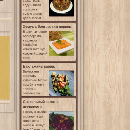
сахар, соль,
соду и какао-
порошок в
сухую форму
для выпечки
Хумус с болгарским перцем
В электрическом
блендере или
кухонном
комбайне
измельчите нут,
красный сладкий
перец,
Баклажаны карри.
Баклажаны
нарезать
кубиками. Мелко
порубить мяту,
чеснок и
зеленый лук.
Свекольный салат с
чесноком и
Свёклу вымойте
и отварите до
готовности,
около 45 минут
(или 20 минут в