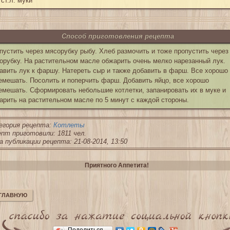
 ст.л. муки
Способ приготовления рецепта
пустить через мясорубку рыбу. Хлеб размочить и тоже пропустить через
орубку. На растительном масле обжарить очень мелко нарезанный лук.
авить лук к фаршу. Натереть сыр и также добавить в фарш. Все хорошо
емешать. Посолить и поперчить фарш. Добавить яйцо, все хорошо
емешать. Сформировать небольшие котлетки, запанировать их в муке и
арить на растительном масле по 5 минут с каждой стороны.
егория рецепта:
Котлеты
пт приготовили: 1811 чел.
 публикации рецепта: 21-08-2014, 13:50
Приятного Аппетита!
 ГЛАВНУЮ
Поделиться…