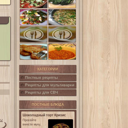
шпинат
(Салат
Кампестре)
Французский
Ленивые
салат Нисуаз
кабачки
Овощная
Салат из печени
запеканка из
трески с
кабачков и
каперсами
баклажанов
Картофельные
котлетки с
Горошница
кукурузой
КАТЕГОРИИ
Постные рецепты
Рецепты для мультиварки
Рецепты для СВЧ
ПОСТНЫЕ БЛЮДА
Шоколадный торт Кризис
Просейте
вместе муку,