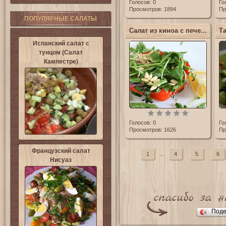
Голосов:
0
Го
Просмотров: 1894
Пр
ПОПУЛЯРНЫЕ САЛАТЫ
Салат из киноа с печеными овощами
Испанский салат с
тунцом (Салат
Кампестре)
Голосов:
0
Го
Просмотров: 1626
Пр
Французский салат
1
...
4
5
6
Нисуаз
Поде