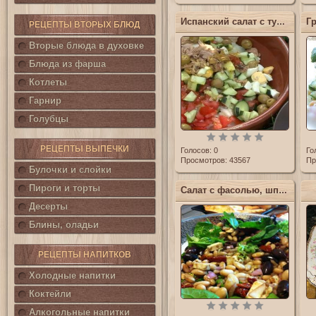
Испанский салат с тунцом (Салат Кампестре)
РЕЦЕПТЫ ВТОРЫХ БЛЮД
Вторые блюда в духовке
Блюда из фарша
Котлеты
Гарнир
Голубцы
РЕЦЕПТЫ ВЫПЕЧКИ
Голосов:
0
Го
Просмотров: 43567
Пр
Булочки и слойки
Пироги и торты
Салат с фасолью, шпинатом и моцареллой
Десерты
Блины, оладьи
РЕЦЕПТЫ НАПИТКОВ
Холодные напитки
Коктейли
Алкогольные напитки