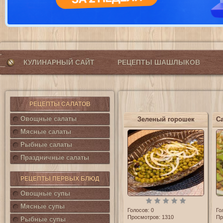
КУЛИНАРНЫЙ САЙТ
РЕЦЕПТЫ ШАШЛЫКОВ
РЕЦЕПТЫ САЛАТОВ
Овощные салаты
Зеленый горошек
Мясные салаты
Рыбные салаты
Праздничные салаты
РЕЦЕПТЫ ПЕРВЫХ БЛЮД
Овощные супы
Мясные супы
Голосов:
0
Го
Просмотров: 1310
Пр
Рыбные супы