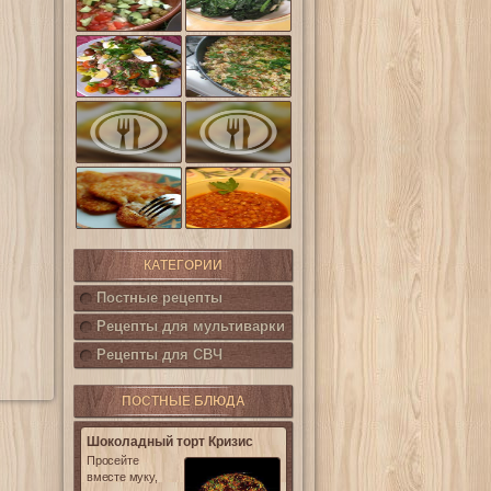
шпинат
(Салат
Кампестре)
Французский
Ленивые
салат Нисуаз
кабачки
Овощная
Салат из печени
запеканка из
трески с
кабачков и
каперсами
баклажанов
Картофельные
котлетки с
Горошница
кукурузой
КАТЕГОРИИ
Постные рецепты
Рецепты для мультиварки
Рецепты для СВЧ
ПОСТНЫЕ БЛЮДА
Шоколадный торт Кризис
Просейте
вместе муку,