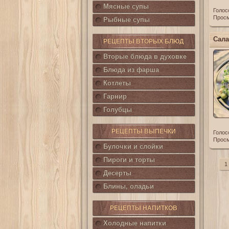
Мясные супы
Голос
Просм
Рыбные супы
РЕЦЕПТЫ ВТОРЫХ БЛЮД
Вторые блюда в духовке
Блюда из фарша
Котлеты
Гарнир
Голубцы
РЕЦЕПТЫ ВЫПЕЧКИ
Голос
Просм
Булочки и слойки
Пироги и торты
1
Десерты
Блины, оладьи
РЕЦЕПТЫ НАПИТКОВ
Холодные напитки