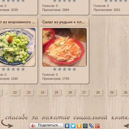
ов:
0
Голосов:
0
Голосов:
0
отров: 2039
Просмотров: 2684
Просмотров: 1651
Салат из мороженого зеленого горошка
Салат из редьки к плову
ов:
0
Голосов:
0
отров: 1595
Просмотров: 1793
...
22
23
24
25
26
27
28
29
30
Поделиться…