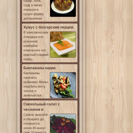
сахар, соль,
соду и какао-
порошок в
сухую форму
для выпечки
Хумус с болгарским перцем
В электрическом
блендере или
кухонном
комбайне
измельчите нут,
красный сладкий
перец,
Баклажаны карри.
Баклажаны
нарезать
кубиками. Мелко
порубить мяту,
чеснок и
зеленый лук.
Свекольный салат с
чесноком и
Свёклу вымойте
и отварите до
готовности,
около 45 минут
(или 20 минут в