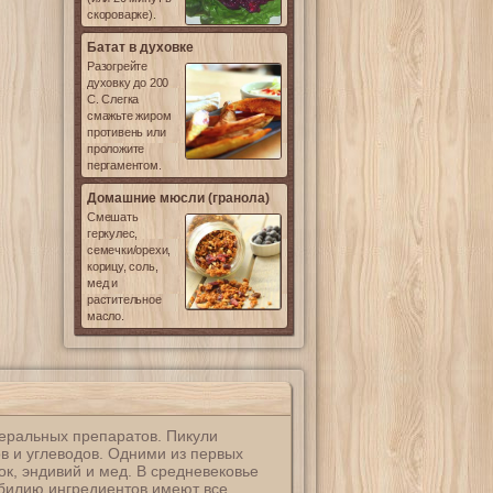
скороварке).
Батат в духовке
Разогрейте
духовку до 200
С. Слегка
смажьте жиром
противень или
проложите
пергаментом.
Домашние мюсли (гранола)
Смешать
геркулес,
семечки/орехи,
корицу, соль,
мед и
растительное
масло.
еральных препаратов. Пикули
в и углеводов. Одними из первых
к, эндивий и мед. В средневековье
обилию ингредиентов имеют все