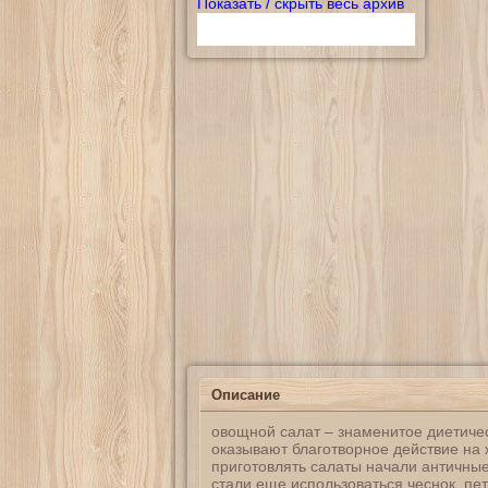
Показать / скрыть весь архив
Описание
овощной салат – знаменитое диетиче
оказывают благотворное действие на 
приготовлять салаты начали античные
стали еще использоваться чеснок, п