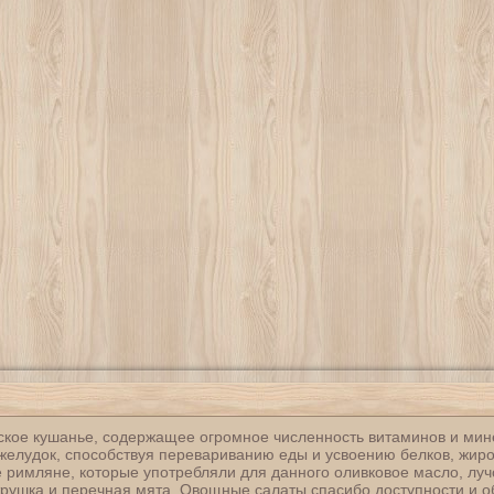
ское кушанье, содержащее огромное численность витаминов и мин
желудок, способствуя перевариванию еды и усвоению белков, жиро
 римляне, которые употребляли для данного оливковое масло, лучо
етрушка и перечная мята. Овощные салаты спасибо доступности и 