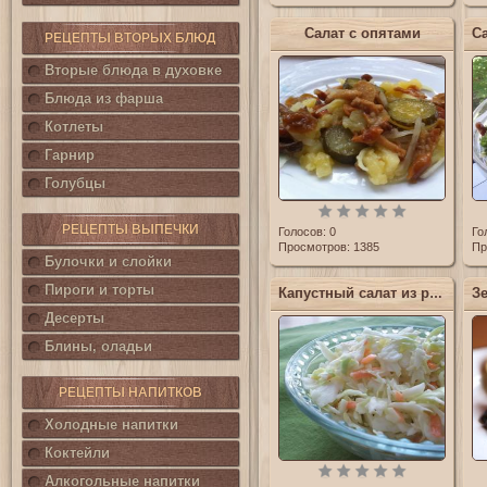
Салат с опятами
РЕЦЕПТЫ ВТОРЫХ БЛЮД
Вторые блюда в духовке
Блюда из фарша
Котлеты
Гарнир
Голубцы
РЕЦЕПТЫ ВЫПЕЧКИ
Голосов:
0
Го
Просмотров: 1385
Пр
Булочки и слойки
Пироги и торты
Капустный салат из ресторана
Десерты
Блины, оладьи
РЕЦЕПТЫ НАПИТКОВ
Холодные напитки
Коктейли
Алкогольные напитки