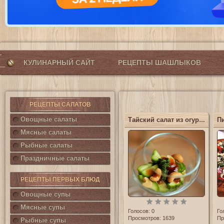
КУЛИНАРНЫЙ САЙТ
РЕЦЕПТЫ ШАШЛЫКОВ
РЕЦЕПТЫ САЛАТОВ
Овощные салаты
Тайский салат из огурцов
Мясные салаты
Рыбные салаты
Праздничные салаты
РЕЦЕПТЫ ПЕРВЫХ БЛЮД
Овощные супы
Мясные супы
Голосов:
0
Го
Просмотров: 1639
Пр
Рыбные супы