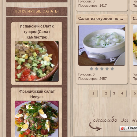
Голосов:
0
Го
Просмотров: 1417
Пр
ПОПУЛЯРНЫЕ САЛАТЫ
Салат из огурцов по-польски
Испанский салат с
тунцом (Салат
Кампестре)
Голосов:
0
Го
Просмотров: 2457
Пр
Французский салат
1
2
3
4
5
Нисуаз
Поде