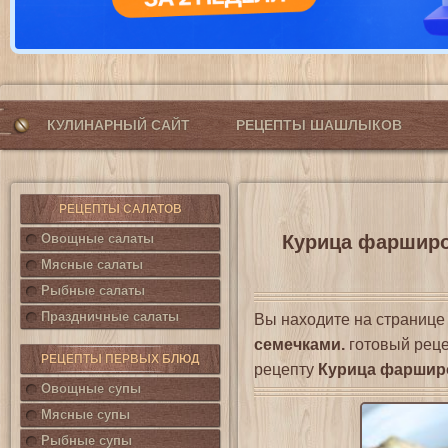
КУЛИНАРНЫЙ САЙТ
РЕЦЕПТЫ ШАШЛЫКОВ
РЕЦЕПТЫ САЛАТОВ
Овощные салаты
Курица фарширо
Мясные салаты
Рыбные салаты
Праздничные салаты
Вы находите на страниц
семечками.
готовый реце
РЕЦЕПТЫ ПЕРВЫХ БЛЮД
рецепту
Курица фарширо
Овощные супы
Мясные супы
Рыбные супы