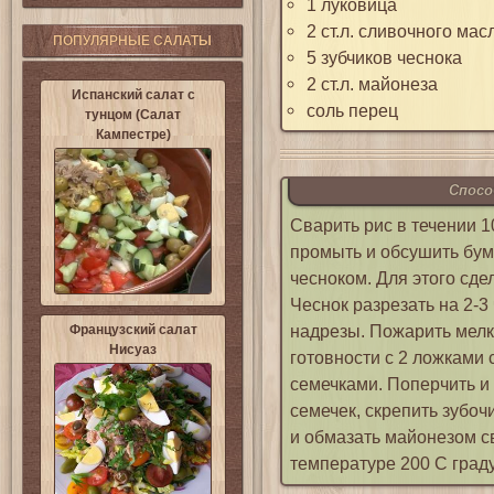
1 луковица
2 ст.л. сливочного мас
ПОПУЛЯРНЫЕ САЛАТЫ
5 зубчиков чеснока
2 ст.л. майонеза
Испанский салат с
соль перец
тунцом (Салат
Кампестре)
Спосо
Сварить рис в течении 1
промыть и обсушить бу
чесноком. Для этого сде
Чеснок разрезать на 2-3
надрезы. Пожарить мелк
Французский салат
Нисуаз
готовности с 2 ложками
семечками. Поперчить и
семечек, скрепить зубоч
и обмазать майонезом св
температуре 200 С град