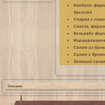
Камбала, фар
брынзой
Спаржа с лим
Свекла, фарши
Кольраби фар
Фаршированна
Салат из брок
Салат с брокк
Зеленый салат
Описание