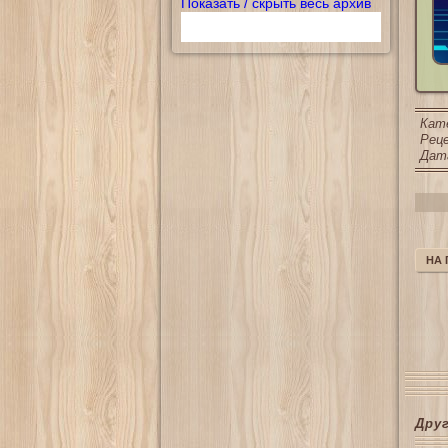
Показать / скрыть весь архив
Кат
Реце
Дата
НА
Дру