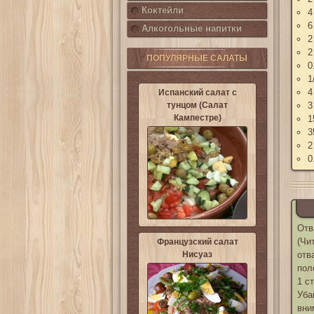
Коктейли
4
6
Алкогольные напитки
2
2
ПОПУЛЯРНЫЕ САЛАТЫ
0
1
4
Испанский салат с
тунцом (Салат
3
Кампестре)
1
3
2
0
Отв
(Чи
Французский салат
Нисуаз
отв
пол
1 с
Уба
вни