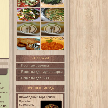
шпинат
(Салат
Кампестре)
Французский
Ленивые
салат Нисуаз
кабачки
Овощная
Салат из печени
запеканка из
трески с
кабачков и
каперсами
баклажанов
Картофельные
котлетки с
Горошница
кукурузой
КАТЕГОРИИ
Постные рецепты
Рецепты для мультиварки
Рецепты для СВЧ
.
о
ных
ПОСТНЫЕ БЛЮДА
ого и
т.
Шоколадный торт Кризис
ите
Просейте
вместе муку,
ле на