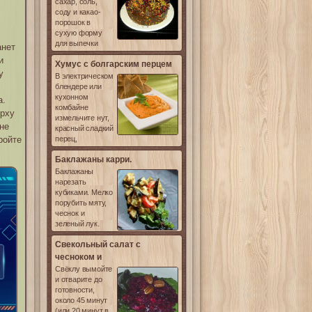
сахар, соль,
соду и какао-
порошок в
сухую форму
для выпечки
анет
и
Хумус с болгарским перцем
у
В электрическом
блендере или
кухонном
а.
комбайне
ерху
измельчите нут,
не
красный сладкий
ройте
перец,
Баклажаны карри.
Баклажаны
нарезать
кубиками. Мелко
порубить мяту,
чеснок и
зеленый лук.
Свекольный салат с
чесноком и
Свёклу вымойте
и отварите до
готовности,
около 45 минут
(или 20 минут в