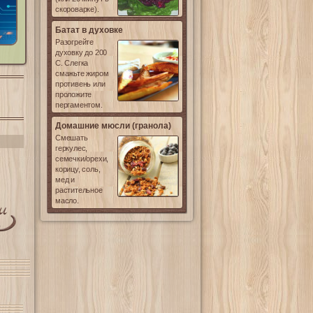
скороварке).
Батат в духовке
лама
Разогрейте
духовку до 200
С. Слегка
смажьте жиром
противень или
проложите
пергаментом.
Домашние мюсли (гранола)
Смешать
геркулес,
семечки/орехи,
корицу, соль,
мед и
растительное
масло.