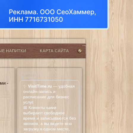
ЫЕ НАПИТКИ
КАРТА САЙТА
Реклама
ми -
✨
VisitTime.ru
— удобная
онлайн-запись и
расписание для бизнес
услуг.
📅 Клиенты сами
выбирают свободное
время и записываются без
звонков, а вы видите всю
загрузку в одном месте,