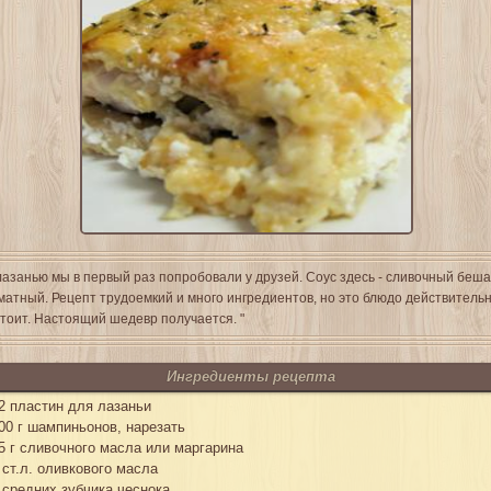
лазанью мы в первый раз попробовали у друзей. Соус здесь - сливочный беш
матный. Рецепт трудоемкий и много ингредиентов, но это блюдо действитель
стоит. Настоящий шедевр получается. "
Ингредиенты рецепта
2 пластин для лазаньи
00 г шампиньонов, нарезать
5 г сливочного масла или маргарина
 ст.л. оливкового масла
 средних зубчика чеснока