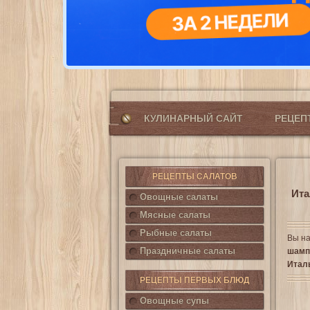
КУЛИНАРНЫЙ САЙТ
РЕЦЕ
РЕЦЕПТЫ САЛАТОВ
Ита
Овощные салаты
Мясные салаты
Рыбные салаты
Вы на
Праздничные салаты
шамп
Итал
РЕЦЕПТЫ ПЕРВЫХ БЛЮД
Овощные супы