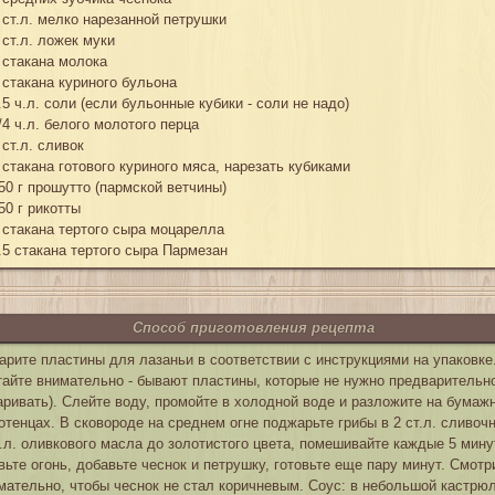
 ст.л. мелко нарезанной петрушки
 ст.л. ложек муки
 стакана молока
 стакана куриного бульона
.5 ч.л. соли (если бульонные кубики - соли не надо)
/4 ч.л. белого молотого перца
 ст.л. сливок
 стакана готового куриного мяса, нарезать кубиками
50 г прошутто (пармской ветчины)
50 г рикотты
 стакана тертого сыра моцарелла
.5 стакана тертого сыра Пармезан
Способ приготовления рецепта
арите пластины для лазаньи в соответствии с инструкциями на упаковке
тайте внимательно - бывают пластины, которые не нужно предварительн
аривать). Слейте воду, промойте в холодной воде и разложите на бумаж
отенцах. В сковороде на среднем огне поджарьте грибы в 2 ст.л. сливочн
т.л. оливкового масла до золотистого цвета, помешивайте каждые 5 мину
вьте огонь, добавьте чеснок и петрушку, готовьте еще пару минут. Смотр
мательно, чтобы чеснок не стал коричневым. Соус: в небольшой кастрю