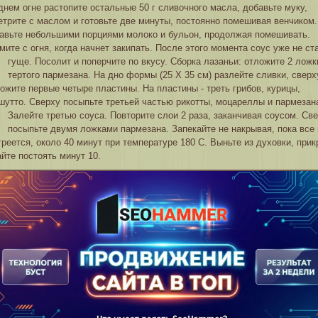
днем огне растопите остальные 50 г сливочного масла, добавьте муку,
етрите с маслом и готовьте две минуты, постоянно помешивая венчиком.
авьте небольшими порциями молоко и бульон, продолжая помешивать.
мите с огня, когда начнет закипать. После этого момента соус уже не ст
гуще. Посолит и поперчите по вкусу.
Сборка лазаньи: отложите 2 ложк
тертого пармезана. На дно формы (25 Х 35 см) разлейте сливки, сверх
ожите первые четыре пластины. На пластины - треть грибов, курицы,
шутто. Сверху посыпьте третьей частью рикотты, моцареллы и пармезан
Залейте третью соуса.
Повторите слои 2 раза, заканчивая соусом. Св
посыпьте двумя ложками пармезана. Запекайте не накрывая, пока все 
греется, около 40 минут при температуре 180 С. Выньте из духовки, прик
айте постоять минут 10.