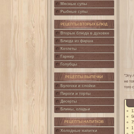
Мясные супы
Рыбные супы
РЕЦЕПТЫ ВТОРЫХ БЛЮД
Вторые блюда в духовке
Блюда из фарша
Котлеты
Гарнир
Голубцы
"Эту 
РЕЦЕПТЫ ВЫПЕЧКИ
не то
Булочки и слойки
того 
Пироги и торты
Десерты
Блины, оладьи
1
5
РЕЦЕПТЫ НАПИТКОВ
7
1
Холодные напитки
2