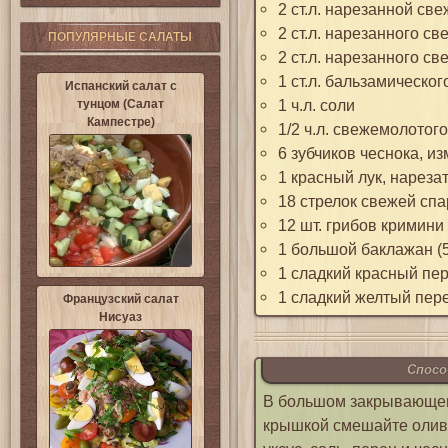
2 ст.л. нарезанной све
2 ст.л. нарезанного све
ПОПУЛЯРНЫЕ САЛАТЫ
2 ст.л. нарезанного све
1 ст.л. бальзамическог
Испанский салат с
1 ч.л. соли
тунцом (Салат
Кампестре)
1/2 ч.л. свежемолотог
6 зубчиков чеснока, и
1 красный лук, нарез
18 стрелок свежей спа
12 шт. грибов кримин
1 большой баклажан (5
1 сладкий красный пер
1 сладкий желтый пере
Французский салат
Нисуаз
Спосо
В большом закрывающем
крышкой смешайте оливк