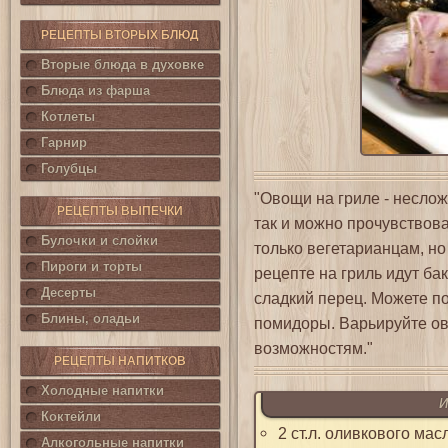
РЕЦЕПТЫ ВТОРЫХ БЛЮД
Вторые блюда в духовке
Блюда из фарша
Котлеты
Гарнир
Голубцы
"Овощи на гриле - неслож
РЕЦЕПТЫ ВЫПЕЧКИ
так и можно прочувствова
Булочки и слойки
только вегетарианцам, н
Пироги и торты
рецепте на гриль идут ба
Десерты
сладкий перец. Можете п
Блины, оладьи
помидоры. Варьируйте о
возможностям."
РЕЦЕПТЫ НАПИТКОВ
Холодные напитки
И
Коктейли
2 ст.л. оливкового мас
Алкогольные напитки