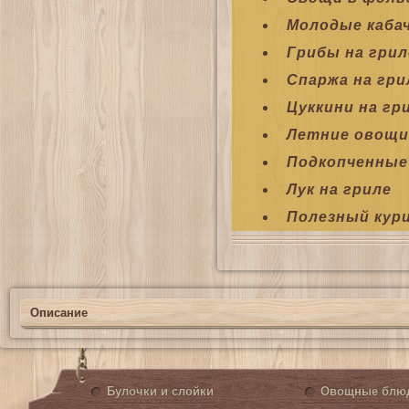
Молодые кабач
Грибы на грил
Спаржа на гри
Цуккини на гр
Летние овощи
Подкопченные
Лук на гриле
Полезный кур
Описание
Булочки и слойки
Овощные блю