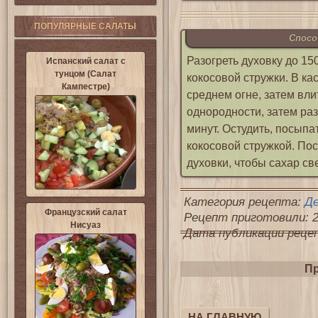
ПОПУЛЯРНЫЕ САЛАТЫ
Спосо
Разогреть духовку до 150
Испанский салат с
тунцом (Салат
кокосовой стружки. В ка
Кампестре)
среднем огне, затем вл
однородности, затем ра
минут. Остудить, посып
кокосовой стружкой. Пос
духовки, чтобы сахар св
Категория рецепта:
Д
Французский салат
Рецепт приготовили: 2
Нисуаз
Дата публикации рецепт
Пр
НА ГЛАВНУЮ