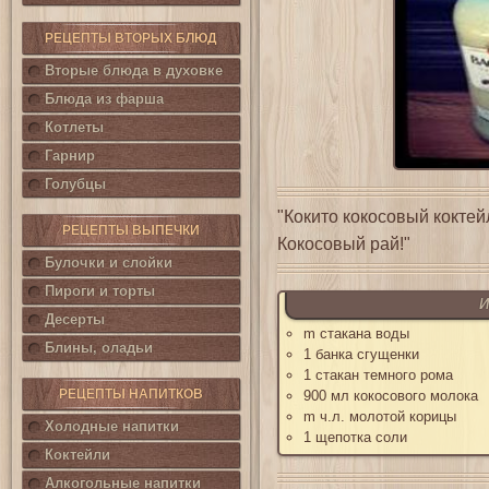
РЕЦЕПТЫ ВТОРЫХ БЛЮД
Вторые блюда в духовке
Блюда из фарша
Котлеты
Гарнир
Голубцы
"Кокито кокосовый коктей
РЕЦЕПТЫ ВЫПЕЧКИ
Кокосовый рай!"
Булочки и слойки
Пироги и торты
И
Десерты
m стакана воды
Блины, оладьи
1 банка сгущенки
1 стакан темного рома
РЕЦЕПТЫ НАПИТКОВ
900 мл кокосового молока
m ч.л. молотой корицы
Холодные напитки
1 щепотка соли
Коктейли
Алкогольные напитки