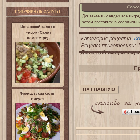
Спосо
ПОПУЛЯРНЫЕ САЛАТЫ
Добавьте в блендер все ингре
затем поставьте в холодильни
Испанский салат с
тунцом (Салат
Категория рецепта:
К
Кампестре)
Рецепт приготовили: 1
Дата публикации рецепт
Пр
НА ГЛАВНУЮ
Французский салат
Нисуаз
Поде